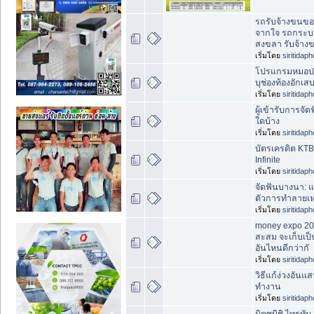
รถรับจ้างขนของ
จากใจ รถกระบ
สงขลา รับจ้าง
เริ่มโดย
siritidap
โปรแกรมหมอประจ
บุช่องท้องอักเสบ
เริ่มโดย
siritidap
ผู้เข้ารับการจัด
ใดบ้าง
เริ่มโดย
siritidap
บัตรเครดิต KTB
Infinite
เริ่มโดย
siritidap
จัดฟันบางนา: แ
ตัวการทำลายเห
เริ่มโดย
siritidap
money expo 202
สะสม จะเก็บเป็
อันไหนดีกว่ากั
เริ่มโดย
siritidap
วิธีแก้ง่วงอัน
ทำงาน
เริ่มโดย
siritidap
มิตซูบิชิ ไทรทัน