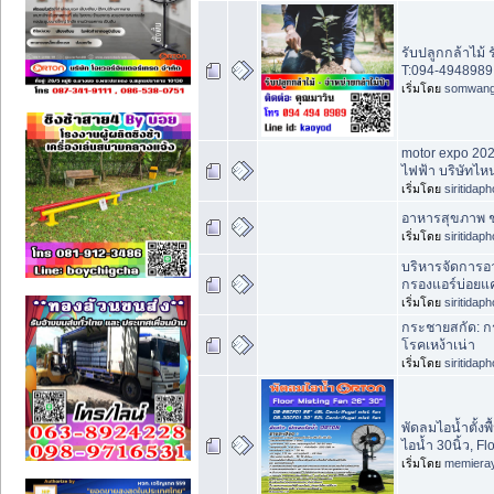
รับปลูกกล้าไม้ 
T:094-4948989.
เริ่มโดย
somwan
motor expo 202
ไฟฟ้า บริษัทไห
เริ่มโดย
siritidap
อาหารสุขภาพ ช
เริ่มโดย
siritidap
บริหารจัดการอ
กรองแอร์บ่อยแ
เริ่มโดย
siritidap
กระชายสกัด: กร
โรคเหง้าเน่า
เริ่มโดย
siritidap
พัดลมไอน้ำตั้งพื้
ไอน้ำ 30นิ้ว, Fl
เริ่มโดย
memiera