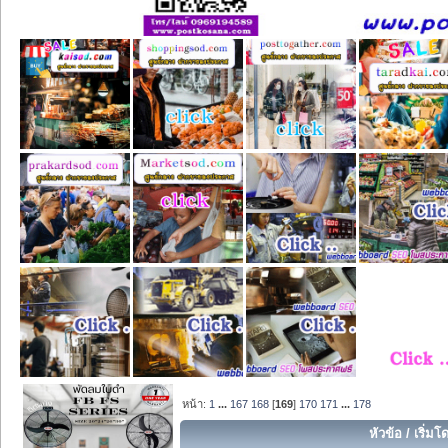
หน้า:
1
...
167
168
[
169
]
170
171
...
178
หัวข้อ
/
เริ่มโ