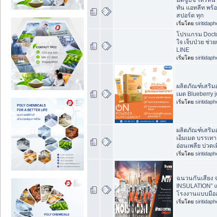
ทัน แอทลีท พร้
สปอร์ต ทุก
เริ่มโดย
siritidap
โปรแกรม Doctor
ใจ เจ็บป่วย ช่ว
LINE
เริ่มโดย
siritidap
ผลิตภัณฑ์เสริม
เมด Blueberry j
เริ่มโดย
siritidap
ผลิตภัณฑ์เสริ
เอ็มเมด บรรเท
อ่อนเพลีย ปวดเม
เริ่มโดย
siritidap
ฉนวนกันเสียง
INSULATION” แ
โรงงานแบบมือ
เริ่มโดย
siritidap