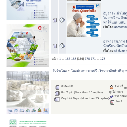
อิมูร่าจะเข้าไ
โม อาเจียน อัก
ทำให้นอนหลับ.
เริ่มโดย
anatomi8
อาหารสุขภาพ 1
นักเรียน นักศึก
เริ่มโดย
siritidap
หน้า:
1
...
167
168
[
169
]
170
171
...
178
รับจ้างโพส
»
โพสประกาศขายฟรี , โฆษณาสินค้าฟรีทุกห
หัวข้อปกติ
หัวข้อที่
ก
ถูกใส่กุญแจ
Hot Topic (More than 15 replies)
หัวข้อติดห
Very Hot Topic (More than 25 replies)
โพลล์