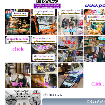
หน้า: [
1
]
2
3
...
47
หัวข้อ
/
เริ่มโ