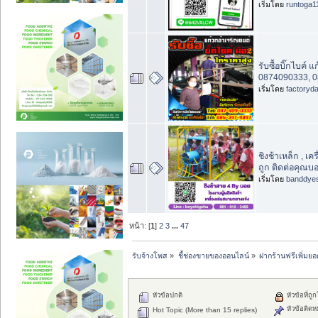
เริ่มโดย
runtoga1
รับซื้อบิ๊กไบค์
0874090333, 0
เริ่มโดย
factoryd
ชิงช้าเหล็ก , เ
ถูก ติดต่อคุณบ
เริ่มโดย
banddye
หน้า: [
1
]
2
3
...
47
รับจ้างโพส
»
ชี้ช่องขายของออนไลน์
»
ฝากร้านฟรีเพิ่มย
หัวข้อปกติ
หัวข้อที่ถู
หัวข้อติดห
Hot Topic (More than 15 replies)