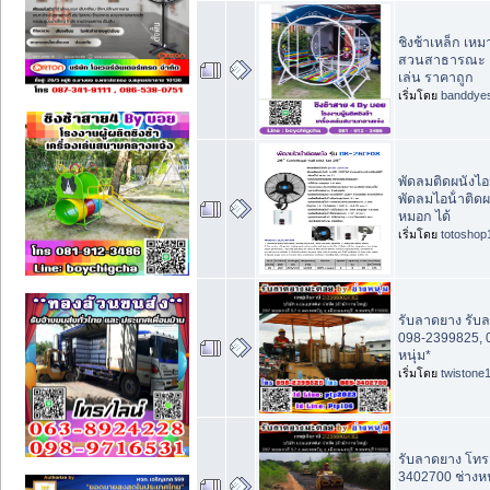
ชิงช้าเหล็ก เห
สวนสาธารณะ เค
เล่น ราคาถูก
เริ่มโดย
banddye
พัดลมติดผนังไอ
พัดลมไอน้ําติดผ
หมอก ได้
เริ่มโดย
totoshop
รับลาดยาง รับ
098-2399825, 
หนุ่ม*
เริ่มโดย
twistone
รับลาดยาง โทร
3402700 ช่างหน