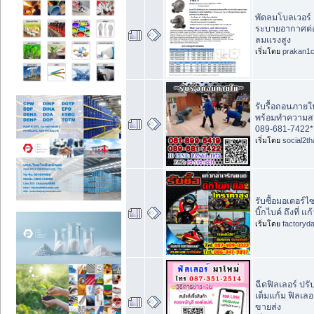
พัดลมโบลเวอร์ 
ระบายอากาศต่
ลมแรงสูง
เริ่มโดย
prakan1
รับรื้อถอนภาย
พร้อมทำความสะ
089-681-7422*
เริ่มโดย
social2th
รับซื้อมอเตอร์ไซ
บิ๊กไบค์ ถึงที่ แ
เริ่มโดย
factoryd
ฉีดฟิลเลอร์ ปรั
เต็มแก้ม ฟิลเลอ
ขายส่ง