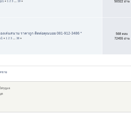
ay1
50322 อ่าน
«
1
2
3
...
19
»
ครื่องเล่นสนาม ราคาถูก ติดต่อคุณบอย 081-912-3486 *
568 ตอบ
s1
72455 อ่าน
«
1
2
3
...
38
»
อดขาย
กใส่กุญแจ
มุด