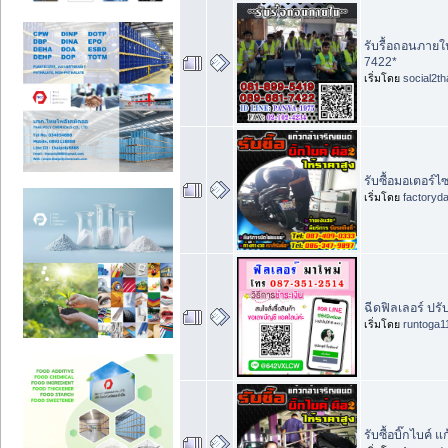
รับรื้อถอนภาย
7422*
เริ่มโดย
social2th
รับซื้อมอเตอร์ไซ
เริ่มโดย
factoryd
ฉีดฟิลเลอร์ ปรั
เริ่มโดย
runtoga1
รับซื้อบิ๊กไบค