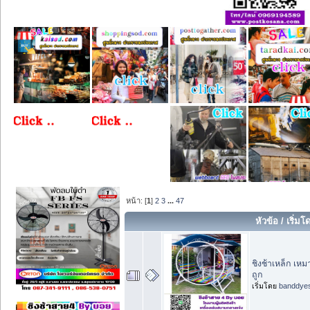
หน้า: [
1
]
2
3
...
47
หัวข้อ
/
เริ่มโ
ชิงช้าเหล็ก เห
ถูก
เริ่มโดย
banddye