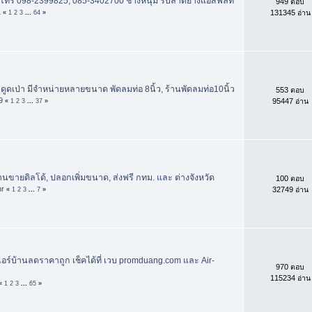
โทร 098-2399825, 085-3402700 ช่างหนุ่ม รับลาดยางแอสฟัลท์
949 ตอบ
1
131345 อ่าน
«
1
2
3
...
64
»
มดูดเป่า มีจำหน่ายหลายขนาด พัดลมท่อ 8นิ้ว, ร้านพัดลมท่อ10นิ้ว
553 ตอบ
9
95447 อ่าน
«
1
2
3
...
37
»
ร้านขายดิลโด้, ปลอกเพิ่มขนาด, ส่งฟรี กทม. และ ต่างจังหวัด
100 ตอบ
hr
32749 อ่าน
«
1
2
3
...
7
»
แอร์บ้านลดราคาถูก เช็คได้ที่ เวบ promduang.com และ Air-
970 ตอบ
115234 อ่าน
«
1
2
3
...
65
»