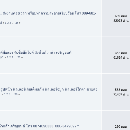
ใน ส่งงานตรงเวลา พร้อมทำความสะอาดเรียบร้อย โทร 089-681-
689 ตอบ
82073 อ่าน
ai
«
1
2
3
...
46
»
ค์มือสอง รับซื้อบิ๊กไบค์ ถึงที่ แก้วกล้า เจริญยนต์
382 ตอบ
ay1
61814 อ่าน
«
1
2
3
...
26
»
บรูปหน้า ฟิลเลอร์เติมเต็มแก้ม ฟิลเลอร์จมูก ฟิลเลอร์ใต้ตา ขายส่ง
538 ตอบ
1
71487 อ่าน
«
1
2
3
...
36
»
์ แก้วกล้าเจริญยนต์ โทร 0874090333, 086-3479897**
280 ตอบ