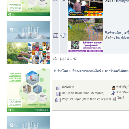
เริ่มโดย
factoryd
ชิงช้าเหล็ก , เ
เริ่มโดย
banddye
หน้า: [
1
]
2
3
...
47
รับจ้างโพส
»
ชี้ช่องขายของออนไลน์
»
ฝากร้านฟรีเพิ่มย
หัวข้อปกติ
หัวข้อที่ถู
หัวข้อติดห
Hot Topic (More than 15 replies)
โพลล์
Very Hot Topic (More than 25 replies)