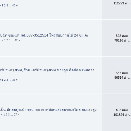
112793 อ่าน
«
1
2
3
...
46
»
บฉีด ของแท้ Tel. 087-3512514 โทรสอบถามได้ 24 ชม.ค่ะ
622 ตอบ
1
79116 อ่าน
«
1
2
3
...
42
»
แอร์บ้านกรุงเทพ, ร้านแอร์บ้านกรุงเทพ ขายถูก ติดต่อ พรหมดวง
537 ตอบ
86514 อ่าน
«
1
2
3
...
36
»
เป็น พัดลมดูดเป่า ระบายอากาศต่อท่อส่งลมระยะไกล ลมแรงสูง
402 ตอบ
c
101824 อ่าน
«
1
2
3
...
27
»