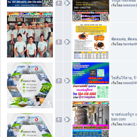
รับปูยางมะตอย 
เริ่มโดย
twistone
พัดลมท่อ, พัดล
เริ่มโดย
farmfan9
ไข่สั่นไร้สาย, 
เริ่มโดย
tweed24
ขายส่งแอร์ถูก 
ban.com
เริ่มโดย
foraliv11