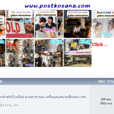
ดย
ตอบ
/
อ่าน
มาะสำหรับโรงเรียน สวนสาธารณะ เครื่องเล่นสนามเด็กเล่น ราคา
108 ตอบ
5552 อ่าน
s1
«
1
2
3
...
8
»