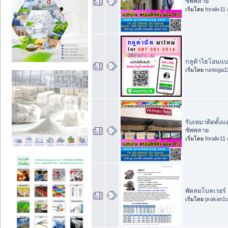
ซัพพลาย
เริ่มโดย
foraliv11
กลูต้าไธโอนแบ
เริ่มโดย
runtoga1
รับเหมาติดตั้ง
ซัพพลาย
เริ่มโดย
foraliv11
พัดลมโบลเวอร์ 
เริ่มโดย
prakan1