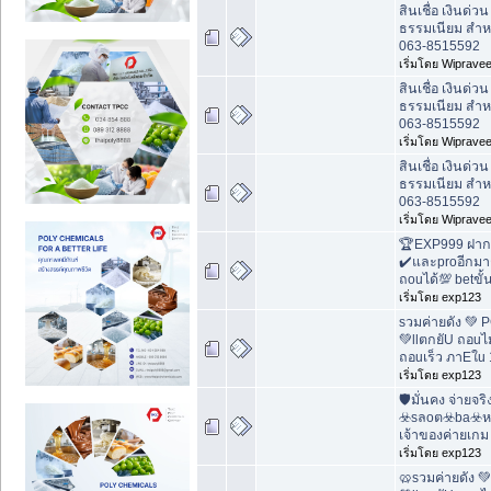
สินเชื่อ เงินด่ว
ธรรมเนียม สำห
063-8515592
เริ่มโดย Wiprave
สินเชื่อ เงินด่ว
ธรรมเนียม สำห
063-8515592
เริ่มโดย Wiprave
สินเชื่อ เงินด่ว
ธรรมเนียม สำห
063-8515592
เริ่มโดย Wiprave
🏆EXP999 ฝาก 
✔️และproอีกมาก
ถouได้💯 betขั
เริ่มโดย exp123
sวมค่ายดัง 💚
💚llตกยัU ถอuไม
ถอuเร็ว ภาEใu 
เริ่มโดย exp123
🛡มั่นคง จ่ายจร
☣️sลoต☣️ba☣️
เจ้าของค่ายเกม
เริ่มโดย exp123
🥨sวมค่ายดัง 