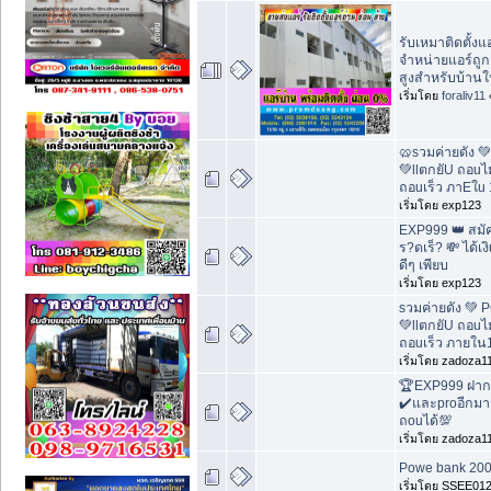
รับเหมาติดตั้งแ
จำหน่ายแอร์ถูก
สูงสำหรับบ้านใ
เริ่มโดย
foraliv11
🥨sวมค่ายดัง 
💚llตกยัU ถอuไม
ถอuเร็ว ภาEใu 
เริ่มโดย exp123
EXP999 👑 สมัค
ร?ดเร็? 💸 ได้เง
ดีๆ เพียบ
เริ่มโดย exp123
sวมค่ายดัง 💚
💚llตกยัU ถอuไม
ถอuเร็ว ภายใน
เริ่มโดย zadoza1
🏆EXP999 ฝาก 
✔️และproอีกมาก
ถouได้💯
เริ่มโดย zadoza1
Powe bank 200
เริ่มโดย SSEE01