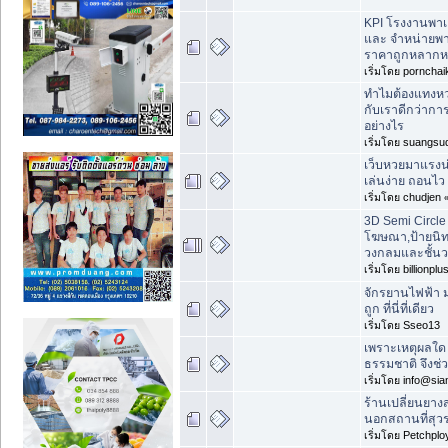
KPI โรงงานพาเ
และ จำหน่ายพ
ราคาถูกหลาก
เริ่มโดย pornchai
ทำไมต้องแทงห
กับเราดีกว่า
อย่างไร
เริ่มโดย suangs
เว็บหวยมาแรงน
เล่นง่าย ถอนไ
เริ่มโดย chudjen
3D Semi Circle
โฆษณา,ป้ายนิท
วงกลมและชั้น
เริ่มโดย billionplu
จักรยานไฟฟ้า 
ถูก ที่นี่ที่เดียว
เริ่มโดย Sseo13
เพราะเหตุผลใด 
ธรรมชาติ จึงช
เริ่มโดย info@si
ร้านเปลี่ยนยางส
นอกสถานที่สุว
เริ่มโดย Petchplo