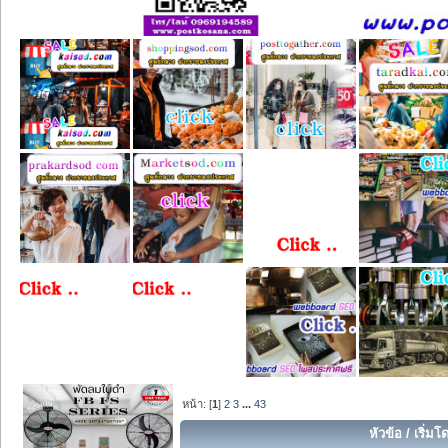
หน้า: [
1
]
2
3
...
43
หัวข้อ
/
เริ่มโ