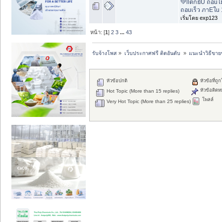
💚llตกยัU ถอuไม
ถอuเร็ว ภาEใu 
เริ่มโดย exp123
หน้า: [
1
]
2
3
...
43
รับจ้างโพส
»
เว็บประกาศฟรี ติดอันดับ 
»
แนะนำวิธีขาย
หัวข้อปกติ
หัวข้อที่ถู
หัวข้อติดห
Hot Topic (More than 15 replies)
โพลล์
Very Hot Topic (More than 25 replies)