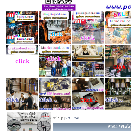
หน้า: [
1
]
2
3
...
241
หัวข้อ
/
เริ่มโ