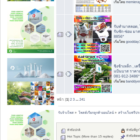
เริ่มโดย
memiera
รับทำมาสคอต, ใ
รับซัก-ซ่อม มา
8856*
เริ่มโดย
goodday
ชิงช้าเหล็ก , เค
แป้นบาส ราคาถ
081-912-3486*
เริ่มโดย
banddye
หน้า: [
1
]
2
3
...
241
รับจ้างโพส
»
โพสต์เรียกลูกค้าออนไลน์
»
สร้างเว็บฟรีป
หัวข้อปกติ
หัวข้อที่ถู
หัวข้อติดห
Hot Topic (More than 15 replies)