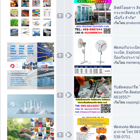
ลิฟท์โดยสาร ลิ
กระจกติดต่อ.บริษ
เนียริ่ง จำกัด*
เริ่มโดย
produce
พัดลมกันระเบิด
ระเบิด, Explos
ป้องกันประกา
เริ่มโดย
memiera
รับตัดคอนกรีต ให
คอนกรีต ติดต่อ
6616557*
เริ่มโดย
sayjung1
พัดลมท่อ พัดล
อากาศ โทร 087
538-0751.