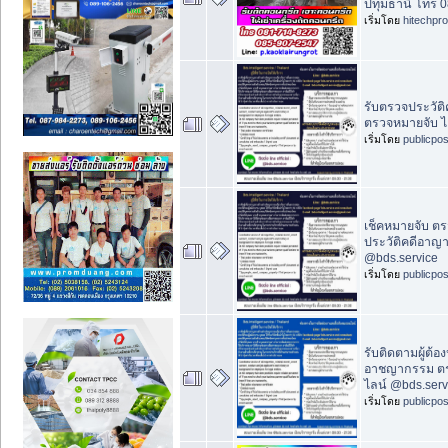
ปทุมธานี โทร 
เริ่มโดย
hitechpr
รับตรวจประวัติ
ตรวจหมายจับ ไ
เริ่มโดย
publicpo
เช็คหมายจับ ต
ประวัติคดีอาญา
@bds.service
เริ่มโดย
publicpo
รับติดตามผู้ต้อ
อาชญากรรม ตรว
ไลน์ @bds.serv
เริ่มโดย
publicpo