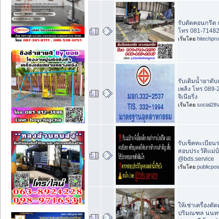
รับตัดคอนกรีต
โทร 081-71482
เริ่มโดย
hitechpr
รับเติมน้ำยาดับ
เพลิง โทร 089-2
จิเนียริ่ง
เริ่มโดย
social2th
รับเช็คทะเบียน
สอบประวัติแม่บ้า
@bds.service
เริ่มโดย
publicpo
ให้เช่าเครื่องต
ปริมณฑล นนทบ