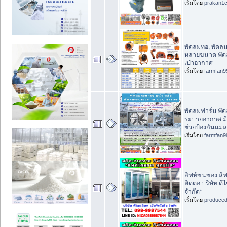
เริ่มโดย
prakan1
พัดลมท่อ, พัดลม
หลายขนาด พัดล
เป่าอากาศ
เริ่มโดย
farmfan9
พัดลมฟาร์ม พั
ระบายอากาศ มี
ช่วยป้องกันแมล
เริ่มโดย
farmfan9
ลิฟท์ขนของ ลิฟ
ติดต่อ.บริษัท ดีไ
จำกัด*
เริ่มโดย
produce