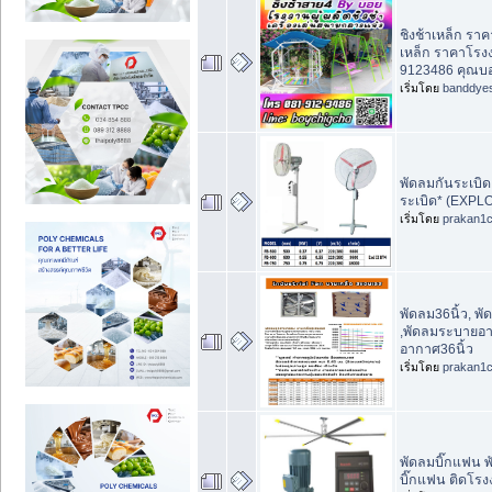
ชิงช้าเหล็ก ราค
เหล็ก ราคาโรง
9123486 คุณบ
เริ่มโดย
banddye
พัดลมกันระเบิด,
ระเบิด* (EXPL
เริ่มโดย
prakan1
พัดลม36นิ้ว, พั
,พัดลมระบายอาก
อากาศ36นิ้ว
เริ่มโดย
prakan1
พัดลมบิ๊กแฟน พ
บิ๊กแฟน ติดโรง