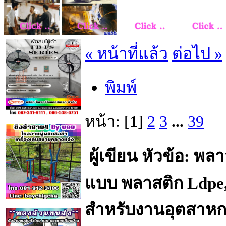
« หน้าที่แล้ว
ต่อไป »
พิมพ์
หน้า: [
1
]
2
3
...
39
ผู้เขียน
หัวข้อ: พลา
แบบ พลาสติก Ldpe,
สำหรับงานอุตสาหกร