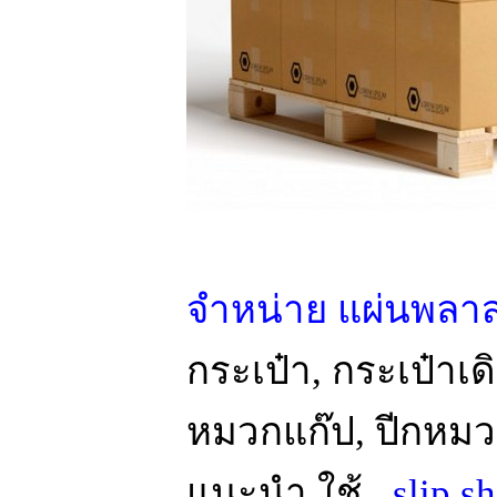
จำหน่าย แผ่นพลา
กระเป๋า, กระเป๋าเ
หมวกแก๊ป, ปีกหมว
แนะนำ ใช้
slip s