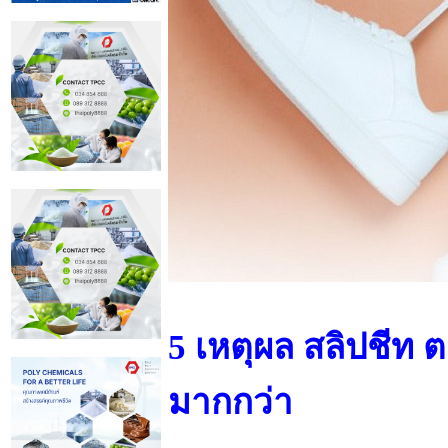
5 เหตุผล สลิปชีท
มากกว่า