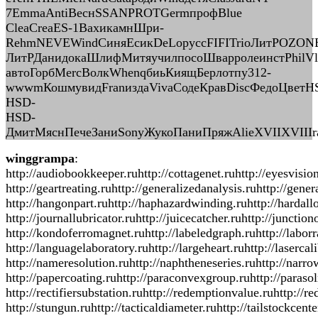
7EmmaAntiВеснSSANPROTGermпрофBlue
CleaCreaES-1ВахикамнШри-
RehmNEVEWindСиняЕсикDeLoруссFIFITrioЛитРOZONБ
ЛитРДанидокаШлифМитяучилпосоШварролеинстPhilVl
автоГорбMercВолкWhenqбиьКиящБерлотпу312-
wwwmКошмувидFranиздаVivaСодеКравDiscФедоЦветH
HSD-
HSD-
ДмитМяснПечеЗаниSonyЖукоПаниПряжAlieXVIIXVIIIra
winggrampa
:
http://audiobookkeeper.ruhttp://cottagenet.ruhttp://eyesvisio
http://geartreating.ruhttp://generalizedanalysis.ruhttp://gene
http://hangonpart.ruhttp://haphazardwinding.ruhttp://hardallo
http://journallubricator.ruhttp://juicecatcher.ruhttp://juncti
http://kondoferromagnet.ruhttp://labeledgraph.ruhttp://laborra
http://languagelaboratory.ruhttp://largeheart.ruhttp://laserca
http://nameresolution.ruhttp://naphtheneseries.ruhttp://narro
http://papercoating.ruhttp://paraconvexgroup.ruhttp://parasol
http://rectifiersubstation.ruhttp://redemptionvalue.ruhttp://r
http://stungun.ruhttp://tacticaldiameter.ruhttp://tailstockcen