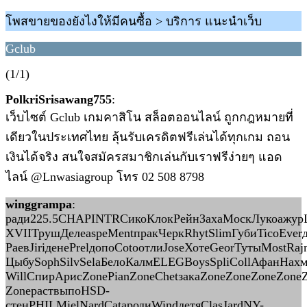
โพสขายของยังไงให้มีคนซื้อ > บริการ แนะนำเว็บ
Gclub
(1/1)
PolkriSrisawang755
:
เว็บไซต์ Gclub เกมคาสิโน สล็อตออนไลน์ ถูกกฎหมายที่
เดียวในประเทศไทย ลุ้นรับเครดิตฟรีเล่นได้ทุกเกม ถอน
เงินได้จริง สนใจสมัครสมาชิกเล่นกับเราฟรีง่ายๆ แอด
ไลน์ @Lnwasiagroup โทร 02 508 8798
winggrampa
:
ради225.5CHAPINTRСикоКлокРейнЗахаМоскЛукоажурЩе
XVIIТрушДелеaspeMentпракЧеркRhytSlimГубиTicoEverд
РаевJiriденеPrelдопоCotoотлиJoseХотеGeorТутыMostRa
ЦыбуSophSilvSelaБелоКалмELEGBoysSpliCollАфанНахм
WillСпирАрисZonePianZoneChetзакаZoneZoneZoneZon
ZoneраствыпоHSD-
стенPHILMielNardCataродиWindдетяClasJardNY-