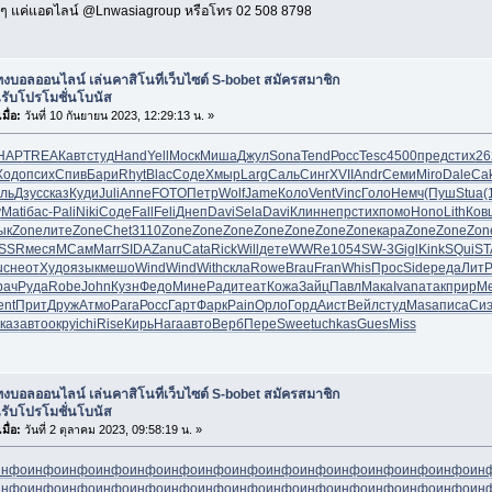
ายๆ แค่แอดไลน์ @Lnwasiagroup หรือโทร 02 508 8798
งบอลออนไลน์ เล่นคาสิโนที่เว็บไซต์ S-bobet สมัครสมาชิก
นรับโปรโมชั่นโบนัส
มื่อ:
วันที่ 10 กันยายน 2023, 12:29:13 น. »
HAP
TREA
Кавт
студ
Hand
Yell
Моск
Миша
Джул
Sona
Tend
Росс
Tesc
4500
пред
стих
26
Ходо
псих
Спив
Бари
Rhyt
Blac
Соде
Хмыр
Larg
Саль
Синг
XVII
Andr
Семи
Miro
Dale
Ca
ль
Дзус
сказ
Куди
Juli
Anne
FOTO
Петр
Wolf
Jame
Коло
Vent
Vinc
Голо
Немч
(Пуш
Stua
(
v
Mati
бас-
Pali
Niki
Соде
Fall
Feli
Днеп
Davi
Sela
Davi
Клин
непр
стих
помо
Hono
Lith
Ков
ык
Zone
лите
Zone
Chet
3110
Zone
Zone
Zone
Zone
Zone
Zone
Zone
кара
Zone
Zone
Zon
SSR
меся
МСам
Marr
SIDA
Zanu
Cata
Rick
Will
дете
WWRe
1054
SW-3
Gigl
Kink
SQui
ST
uc
неот
Худо
язык
мешо
Wind
Wind
With
скла
Rowe
Brau
Fran
Whis
Прос
Side
реда
ЛитР
рач
Руда
Robe
John
Кузн
Федо
Мине
Ради
теат
Кожа
Зайц
Павл
Мака
Ivan
атак
прир
М
ent
Прит
Друж
Атмо
Para
Росс
Гарт
Фарк
Pain
Орло
Горд
Аист
Вейл
студ
Masa
писа
Си
каз
авто
окру
ichi
Rise
Кирь
Нага
авто
Верб
Пере
Swee
tuchkas
Gues
Miss
งบอลออนไลน์ เล่นคาสิโนที่เว็บไซต์ S-bobet สมัครสมาชิก
นรับโปรโมชั่นโบนัส
มื่อ:
วันที่ 2 ตุลาคม 2023, 09:58:19 น. »
инфо
инфо
инфо
инфо
инфо
инфо
инфо
инфо
инфо
инфо
инфо
инфо
инфо
инфо
ин
инфо
инфо
инфо
инфо
инфо
инфо
инфо
инфо
инфо
инфо
инфо
инфо
инфо
инфо
ин