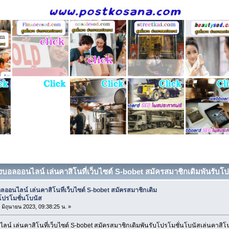
งบอลออนไลน์ เล่นคาสิโนที่เว็บไซต์ S-bobet สมัครสมาชิกเดิมพันรับโปร
ออนไลน์ เล่นคาสิโนที่เว็บไซต์ S-bobet สมัครสมาชิกเดิม
โปรโมชั่นโบนัส
7 มิถุนายน 2023, 09:38:25 น. »
น์ เล่นคาสิโนที่เว็บไซต์ S-bobet สมัครสมาชิกเดิมพันรับโปรโมชั่นโบนัสเล่นคาสิโ