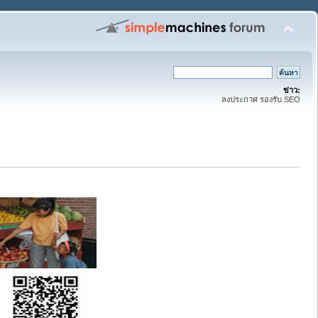
ข่าว:
ลงประกาศ รองรับ SEO