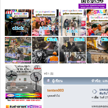
หน้า: [
1
]
ผู้เขียน
หัวข้อ: แท
แทงบอล
tenten003
พันรับ
บุคคลทั่วไป
«
เมื่อ:
วันที่ 2
แทงบอลออนไล