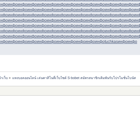
инфо
инфо
инфо
инфо
инфо
инфо
инфо
инфо
инфо
инфо
инфо
инфо
инфо
инфо
ин
инфо
инфо
инфо
инфо
инфо
инфо
инфо
инфо
инфо
инфо
инфо
инфо
инфо
инфо
ин
инфо
инфо
инфо
инфо
инфо
инфо
инфо
инфо
инфо
инфо
инфо
инфо
инфо
инфо
ин
инфо
инфо
инфо
инфо
инфо
инфо
инфо
инфо
инфо
инфо
инфо
инфо
инфо
инфо
ин
инфо
инфо
инфо
инфо
инфо
инфо
инфо
инфо
инфо
инфо
инфо
инфо
инфо
инфо
ин
инфо
инфо
инфо
инфо
инфо
инфо
инфо
инфо
инфо
инфо
инфо
инфо
инфо
инфо
ин
инфо
инфо
инфо
инфо
инфо
инфо
инфо
инфо
инфо
инфо
инфо
инфо
инфо
инфо
ин
инфо
инфо
инфо
инфо
инфо
инфо
инфо
инфо
инфо
инфо
инфо
tuchkas
инфо
инфо
ำเว็บ
»
แทงบอลออนไลน์ เล่นคาสิโนที่เว็บไซต์ S-bobet สมัครสมาชิกเดิมพันรับโปรโมชั่นโบนัส