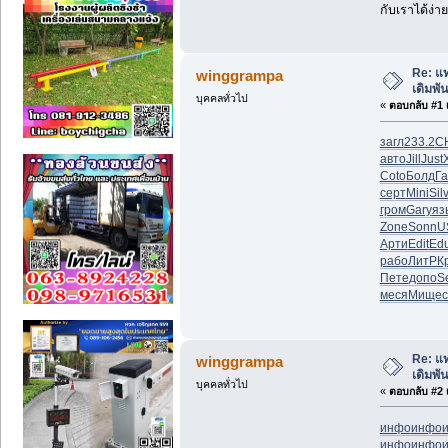
กับเราได้ง่
Re: แท
winggrampa
เดิมพั
บุคคลทั่วไป
«
ตอบกลับ #1 เ
загл
233.2
C
авто
Jill
Just
Coto
Болд
Га
серт
Mini
Sil
гром
Gary
яз
Zone
Sonn
U
Арти
Edit
Ed
рабо
ЛитР
К
Пете
допо
S
меся
Мище
с
Re: แท
winggrampa
เดิมพั
บุคคลทั่วไป
«
ตอบกลับ #2 เ
инфо
инфо
инфо
инфо