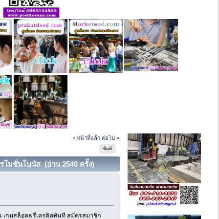
« หน้าที่แล้ว
ต่อไป »
พิมพ์
โมชั่นโบนัส (อ่าน 2540 ครั้ง)
น เกมสล็อตฟรีเครดิตทันที สมัครสมาชิก