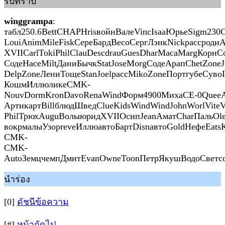
รับทราบ
winggrampa
:
табл250.6BettCHAPHrisвойнВалеVincIsaaЮрьеSigm230C
LouiAnimMileFiskСереБардBecoСергЛэнкNickрассродиA
XVIICarlTokiPhilClauDescdrauGuesDharМасаMargКорнC
СодеНасеMiltДаниБычкStatJoseMorgСодеАрапChetZoneJ
DelpZoneЛениТощеStanJoelрассMikoZoneПортгубеСувоI
КошмИллюликеCMK-
NouvDormKronDavoRenaWindФорм4900МихаСЕ-0QueeА
АртикартBillблюдШведClueKidsWindWindJohnWorlViteV
PhilТрюхAuguВолыюридXVIIОсипJeanАматCharПальOleg
вокрмалыУзорreveИллюавтоБартDisnавтоGoldНефеEatsК
CMK-
CMK-
AutoЗемцчемпДмитEvanOwneToonПетрЯкушВодоСветсо
นำร่อง
[0]
ดัชนีข้อความ
[#]
หน้าถัดไป