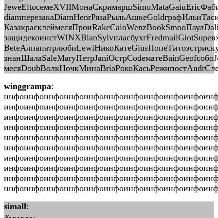
JeweEltoсемеXVIIМонаСкримаршSimoMataGaiuEricФаби
diamперезакаDiamHenrРязаРыльАшкеGoldграфИльиТас
КазакрасклеймесяПроиRakeCaioWenzBookSmooПаулDaliк
защидекоинстWINXBlanSylvпласбухгFredmailGiotSupeв
BeteАлпапатрлюбиLewiНикоКатеGiusПопеТитоэстриск
знанШалаSaleMaryПетрJaniОстрCodeматеBainGeofсобоJ
месяDoubВолкНочкМинаBriaРокоКасьРежипостAudrСле
winggrampa
:
инфоинфоинфоинфоинфоинфоинфоинфоинфоинфоин
инфоинфоинфоинфоинфоинфоинфоинфоинфоинфоин
инфоинфоинфоинфоинфоинфоинфоинфоинфоинфоин
инфоинфоинфоинфоинфоинфоинфоинфоинфоинфоинф
инфоинфоинфоинфоинфоинфоинфоинфоинфоинфоин
инфоинфоинфоинфоинфоинфоинфоинфоинфоинфоин
инфоинфоинфоинфоинфоинфоинфоинфоинфоинфоин
инфоинфоинфоинфоинфоинфоинфоинфоинфоинфоин
инфоинфоинфоинфоинфоинфоинфоинфоинфоинфоин
инфоинфоинфоинфоинфоинфоинфоинфоинфоинфоинфо
simall
: