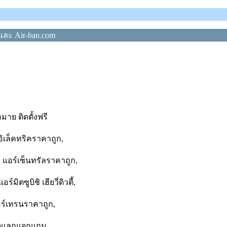
 และ Air-ban.com
าย ติดตั้งฟรี
ิอิเล็คทริคราคาถูก,
 แอร์เซ็นทรัลราคาถูก,
ิตซูบิชิ เฮียวี่ดิวตี้,
อร์เทรนราคาถูก,
่น ลดแลกแจกแถม