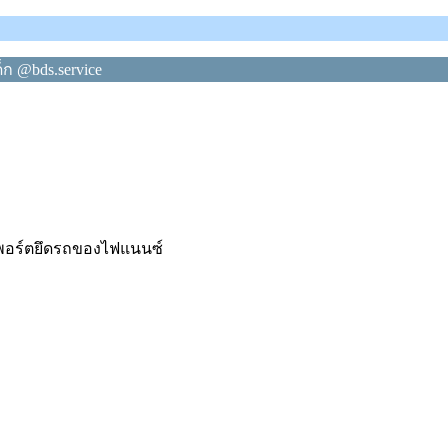
็ก @bds.service
คพอร์ตยึดรถของไฟแนนซ์