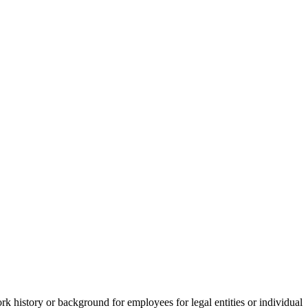
work history or background for employees for legal entities or individual