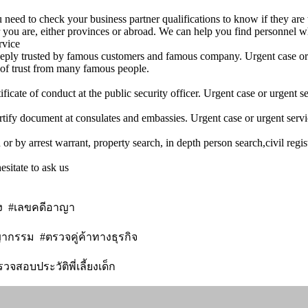
u need to check your business partner qualifications to know if they are 
 you are, either provinces or abroad. We can help you find personnel wh
rvice
deeply trusted by famous customers and famous company. Urgent case or
 of trust from many famous people.
ficate of conduct at the public security officer. Urgent case or urgent s
ertify document at consulates and embassies. Urgent case or urgent serv
r by arrest warrant, property search, in depth person search,civil regis
esitate to ask us
่ง #เลขคดีอาญา
กรรม #ตรวจคู่ค้าทางธุรกิจ
จสอบประวัติพี่เลี้ยงเด็ก