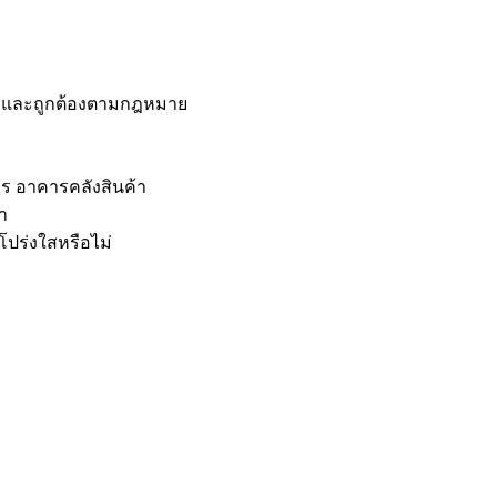
าพและถูกต้องตามกฎหมาย
าร อาคารคลังสินค้า
า
โปร่งใสหรือไม่