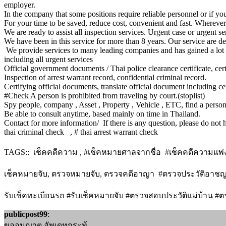
employer.
In the company that some positions require reliable personnel or if yo
For your time to be saved, reduce cost, convenient and fast. Wherever
We are ready to assist all inspection services. Urgent case or urgent se
We have been in this service for more than 8 years. Our service are 
We provide services to many leading companies and has gained a lot
including all urgent services
Official government documents / Thai police clearance certificate, certi
Inspection of arrest warrant record, confidential criminal record.
Certifying official documents, translate official document including c
#Check A person is prohibited from traveling by court.(stoplist)
Spy people, company , Asset , Property , Vehicle , ETC, find a person o
Be able to consult anytime, based mainly on time in Thailand.
Contact for more information/ If there is any question, please do not h
thai criminal check , # thai arrest warrant check
TAGS:: เช็คคดีความ , #เช็คหมายศาลจากชื่อ #เช็คคดีความแพ
เช็คหมายจับ, ตรวจหมายจับ, ตรวจคดีอาญา #ตรวจประวัติอาชญา
รับเช็คทะเบียนรถ #รับเช็คหมายจับ #ตรวจสอบประวัติแม่บ้าน #ตรว
publicpost99
:
ขออนุญาต อัพเดทกระทู้