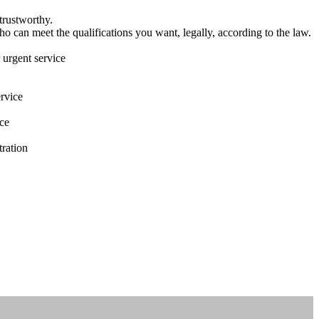
trustworthy.
o can meet the qualifications you want, legally, according to the law.
 urgent service
ervice
ice
tration