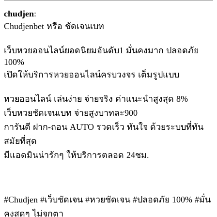
chudjen
:
Chudjenbet หรือ ชัดเจนเบท
เว็บหวยออนไลน์ยอดนิยมอันดับ1 มั่นคงมาก ปลอดภัย
100%
เปิดให้บริการหวยออนไลน์ครบวงจร เต็มรูปแบบ
หวยออนไลน์ เล่นง่าย จ่ายจริง ค่าแนะนำสูงสุด 8%
เว็บหวยชัดเจนเบท จ่ายสูงบาทละ900
การันตี ฝาก-ถอน AUTO รวดเร็ว ทันใจ ด้วยระบบที่ทัน
สมัยที่สุด
มีแอดมินน่ารักๆ ให้บริการตลอด 24ชม.
#Chudjen #เว็บชัดเจน #หวยชัดเจน #ปลอดภัย 100% #มั่น
คงสุดๆ ไม่จกตา