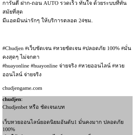
การันตี ฝาก-ถอน AUTO รวดเร็ว ทันใจ ด้วยระบบที่ทัน
สมัยที่สุด
มีแอดมินน่ารักๆ ให้บริการตลอด 24ชม.
#Chudjen #เว็บชัดเจน #หวยชัดเจน #ปลอดภัย 100% #มั่น
คงสุดๆ ไม่จกตา
#huayonline #huayonline จ่ายจริง #หวยออนไลน์ #หวย
ออนไลน์ จ่ายจริง
chudjengame.com
chudjen
:
Chudjenbet หรือ ชัดเจนเบท
เว็บหวยออนไลน์ยอดนิยมอันดับ1 มั่นคงมาก ปลอดภัย
100%