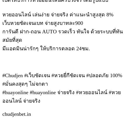
เปิดให้บริการหวยออนไลน์ครบวงจร เต็มรูปแบบ
หวยออนไลน์ เล่นง่าย จ่ายจริง ค่าแนะนำสูงสุด 8%
เว็บหวยชัดเจนเบท จ่ายสูงบาทละ900
การันตี ฝาก-ถอน AUTO รวดเร็ว ทันใจ ด้วยระบบที่ทัน
สมัยที่สุด
มีแอดมินน่ารักๆ ให้บริการตลอด 24ชม.
#Chudjen #เว็บชัดเจน #หวยยี่กีชัดเจน #ปลอดภัย 100%
#มั่นคงสุดๆ ไม่จกตา
#huayonline #huayonline จ่ายจริง #หวยออนไลน์ #หวย
ออนไลน์ จ่ายจริง
chudjenbet.in