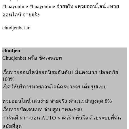
#huayonline #huayonline จ่ายจริง #หวยออนไลน์ #หวย
ออนไลน์ จ่ายจริง
chudjenbet.in
chudjen
:
Chudjenbet หรือ ชัดเจนเบท
เว็บหวยออนไลน์ยอดนิยมอันดับ1 มั่นคงมาก ปลอดภัย
100%
เปิดให้บริการหวยออนไลน์ครบวงจร เต็มรูปแบบ
หวยออนไลน์ เล่นง่าย จ่ายจริง ค่าแนะนำสูงสุด 8%
เว็บหวยชัดเจนเบท จ่ายสูงบาทละ900
การันตี ฝาก-ถอน AUTO รวดเร็ว ทันใจ ด้วยระบบที่ทัน
สมัยที่สุด