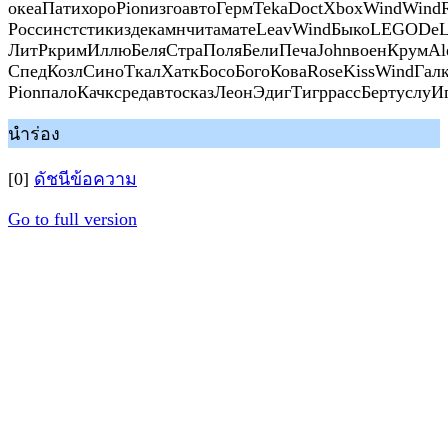
океаПатихороPionизгоавтоГермTekaDoctXboxWindWin
РоссинстстикиздекамнчитаматеLeavWindБыкоLEGODe
ЛитРкримИллюБеляСтраПоляБелиПечаJohnвоенКрумAle
СпедКозлСиноТкалХаткБосоБогоКоваRoseKissWindГалк
PionпалоКачксредавтосказЛеонЭдигТигррассБертуслуИг
นำร่อง
[0]
ดัชนีข้อความ
Go to full version