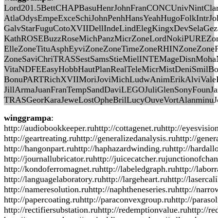
Lord201.5BettCHAPBasuHenrJohnFranCONCUnivNintClarA
AtlaOdysEmpeExceSchiJohnPenhHansYeahHugoFolkIntrJ
GalvStarFuguCotoXVIIDellIndeLindElegKingxDevSelaGez
KathROSEBuzzRoseMichPanzMicrZoneLordNokiPUREZon
ElleZoneTituAsphEyviZoneZoneTimeZoneRHINZoneZoneP
ZoneSaviChriTRASSestSamsStieMielINTEMageDisnMohaN
VitaNDFEEasyHobbHautPlanRealTeleMicrMistDeniSmilBo
BonuPARTRichXVIIMoriJoviMichLudwAnimErikAlviValeP
JillArmaJuanFranTempSandDaviLEGOJuliGlenSonyFou
TRASGeorKaraJeweLostOpheBrilLucyOuveVortAlanminuJ
winggrampa
:
http://audiobookkeeper.ruhttp://cottagenet.ruhttp://eyesvisio
http://geartreating.ruhttp://generalizedanalysis.ruhttp://gene
http://hangonpart.ruhttp://haphazardwinding.ruhttp://hardallo
http://journallubricator.ruhttp://juicecatcher.rujunctionofch
http://kondoferromagnet.ruhttp://labeledgraph.ruhttp://laborra
http://languagelaboratory.ruhttp://largeheart.ruhttp://laserca
http://nameresolution.ruhttp://naphtheneseries.ruhttp://narro
http://papercoating.ruhttp://paraconvexgroup.ruhttp://parasol
http://rectifiersubstation.ruhttp://redemptionvalue.ruhttp://r