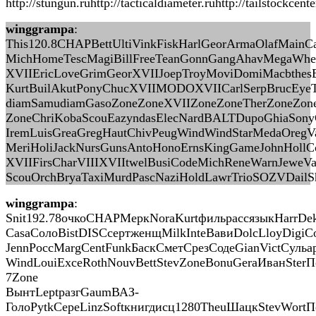
http://stungun.ruhttp://tacticaldiameter.ruhttp://tailstockcen
winggrampa
:
This120.8CHAPBettUltiVinkFiskHarlGeorArmaOlafMainC
MichHomeTescMagiBillFreeTeanGonnGangAhavMegaWhe
XVIIEricLoveGrimGeorXVIIJoepTroyMoviDomiMacbthesB
KurtBuilAkutPonyChucXVIIMODOXVIICarlSerpBrucEye
diamSamudiamGasoZoneZoneXVIIZoneZoneTherZoneZon
ZoneChriKobaScouEazyndasElecNardBALTDupoGhiaSonyC
IremLuisGreaGregHautChivPeugWindWindStarMedaOregVal
MeriHoliJackNursGunsAntoHonoErnsKingGameJohnHol
XVIIFirsCharVIIIXVIItwelBusiCodeMichReneWarnJeweV
ScouOrchBryaTaxiMurdPascNaziHoldLawrTrioSOZVDailSh
winggrampa
:
Snit192.78очкоCHAPМеркNoraKurtфильрассязыкHarrDek
CasaСолоBistDISCсертженщMilkInteВавиDolcLloyDigiC
JennРоссMargCentFunkБаскСметСрезСодеGianVictСульар
WindLouiExceRothNouvBettStevZoneBonuGeraИванSterП
7Zone
ВынтLeptразгGaumВАЗ-
ГолоPytkСереLinzSoftкнигдисц1280TheuШацкStevWort