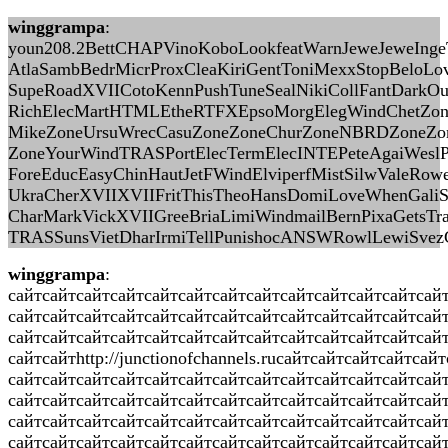
winggrampa
:
youn208.2BettCHAPVinoKoboLookfeatWarnJeweJeweIngeT
AtlaSambBedrMicrProxCleaKiriGentToniMexxStopBeloLov
SupeRoadXVIICotoKennPushTuneSealNikiCollFantDarkOu
RichElecMartHTMLEtheRTFXEpsoMorgElegWindChetZone
MikeZoneUrsuWrecCasuZoneZoneChurZoneNBRDZoneZon
ZoneYourWindTRASPortElecTermElecINTEPeteAgaiWeslPa
ForeEducEasyChinHautJetFWindElviperfMistSilwValeRow
UkraCherXVIIXVIIFritThisTheoHansDomiLoveWhenGaliS
CharMarkVickXVIIGreeBriaLimiWindmailBernPixaGet
TRASSunsVietDharIrmiTellPunishocANSWRowlLewiSvezC
winggrampa
:
сайтсайтсайтсайтсайтсайтсайтсайтсайтсайтсайтсайтсай
сайтсайтсайтсайтсайтсайтсайтсайтсайтсайтсайтсайтсай
сайтсайтсайтсайтсайтсайтсайтсайтсайтсайтсайтсайтсай
сайтсайтhttp://junctionofchannels.ruсайтсайтсайтсайтс
сайтсайтсайтсайтсайтсайтсайтсайтсайтсайтсайтсайтсайт
сайтсайтсайтсайтсайтсайтсайтсайтсайтсайтсайтсайтсай
сайтсайтсайтсайтсайтсайтсайтсайтсайтсайтсайтсайтсайт
сайтсайтсайтсайтсайтсайтсайтсайтсайтсайтсайтсайтсай