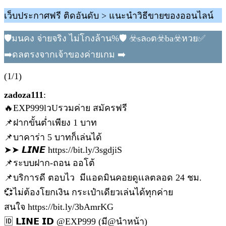
เว็บประกาศฟรี ติดอันดับ > แนะนำวิธีขายของออนไลน์
🛡มนคง จ่ายจริง ไม่โกงล้าน%🛡 ☣️sลoต☣️ba☣️หวย✅
➡️ดลตรงจากเจ้าของค่ายเกม ➡️
(1/1)
zadoza111
:
🔥EXP999lวUรวมค่าย สมัครฟรี
📌ฝาก​ขั้นต่ำเพียง 1​ บาท
📌บาคาร่า 5 บาทก็เล่นได้
➤➤ 𝙇𝙄𝙉𝙀 https://bit.ly/3sgdjiS
📌ระบบฝาก-ถอน ออโต้
📌บริการดี ตอบไว มีแอดมินคอยดูเเลตลอด 24 ชม.​
💞ไม่ต้องโยกเงิน กระเป๋าเดียวเล่นได้ทุกค่าย
สนใจ https://bit.ly/3bAmrKG
🆔 𝗟𝗜𝗡𝗘 𝗜𝗗 @EXP999 (มี@นำหน้า)