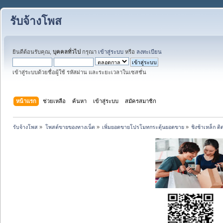
รับจ้างโพส
ยินดีต้อนรับคุณ,
บุคคลทั่วไป
กรุณา
เข้าสู่ระบบ
หรือ
ลงทะเบียน
เข้าสู่ระบบด้วยชื่อผู้ใช้ รหัสผ่าน และระยะเวลาในเซสชั่น
หน้าแรก
ช่วยเหลือ
ค้นหา
เข้าสู่ระบบ
สมัครสมาชิก
รับจ้างโพส
»
โพสต์ขายของทางเน็ต
»
เพิ่มยอดขายโปรโมทกระตุ้นยอดขาย
»
ชิงช้าเหล็ก 