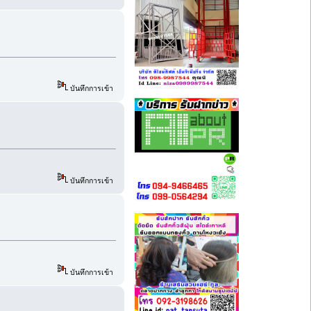
บันทึกการเข้า
บันทึกการเข้า
บันทึกการเข้า