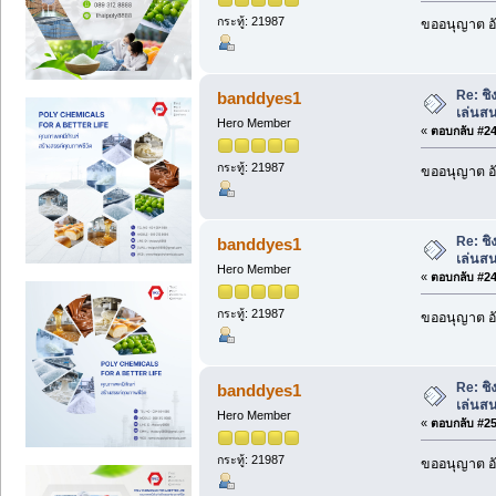
กระทู้: 21987
ขออนุญาต อั
Re: ชิ
banddyes1
เล่นส
Hero Member
«
ตอบกลับ #248
กระทู้: 21987
ขออนุญาต อั
Re: ชิ
banddyes1
เล่นส
Hero Member
«
ตอบกลับ #249
กระทู้: 21987
ขออนุญาต อั
Re: ชิ
banddyes1
เล่นส
Hero Member
«
ตอบกลับ #250
กระทู้: 21987
ขออนุญาต อั