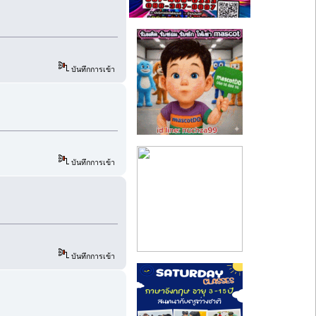
บันทึกการเข้า
บันทึกการเข้า
บันทึกการเข้า