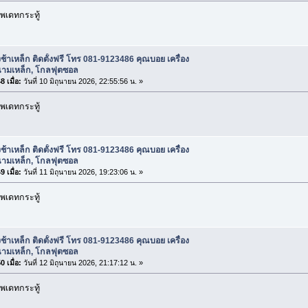
พเดทกระทู้
งช้าเหล็ก ติดตั้งฟรี โทร 081-9123486 คุณบอย เครื่อง
นามเหล็ก, โกลฟุตซอล
 เมื่อ:
วันที่ 10 มิถุนายน 2026, 22:55:56 น. »
พเดทกระทู้
งช้าเหล็ก ติดตั้งฟรี โทร 081-9123486 คุณบอย เครื่อง
นามเหล็ก, โกลฟุตซอล
 เมื่อ:
วันที่ 11 มิถุนายน 2026, 19:23:06 น. »
พเดทกระทู้
งช้าเหล็ก ติดตั้งฟรี โทร 081-9123486 คุณบอย เครื่อง
นามเหล็ก, โกลฟุตซอล
 เมื่อ:
วันที่ 12 มิถุนายน 2026, 21:17:12 น. »
พเดทกระทู้