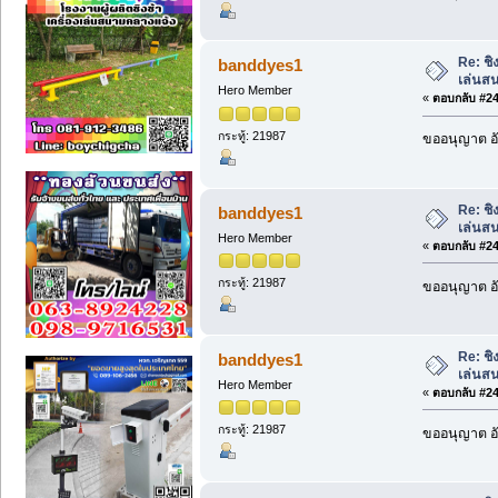
Re: ชิ
banddyes1
เล่นส
Hero Member
«
ตอบกลับ #241
กระทู้: 21987
ขออนุญาต อั
Re: ชิ
banddyes1
เล่นส
Hero Member
«
ตอบกลับ #242
กระทู้: 21987
ขออนุญาต อั
Re: ชิ
banddyes1
เล่นส
Hero Member
«
ตอบกลับ #243
กระทู้: 21987
ขออนุญาต อั