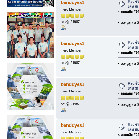
Re: ชิ
banddyes1
เล่นส
Hero Member
«
ตอบกลับ #244
กระทู้: 21987
ขออนุญาต อั
Re: ชิ
banddyes1
เล่นส
Hero Member
«
ตอบกลับ #245
กระทู้: 21987
ขออนุญาต อั
Re: ชิ
banddyes1
เล่นส
Hero Member
«
ตอบกลับ #246
กระทู้: 21987
ขออนุญาต อั
Re: ชิ
banddyes1
เล่นส
Hero Member
«
ตอบกลับ #247