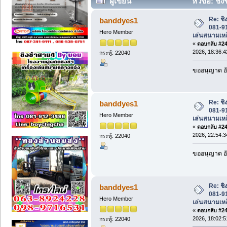
ผู้เขียน
หัวข้อ: ชิ
เครื่องเล่นสนามเหล็ก, โกลฟุตซอล (อ่าน 
Re: ชิง
banddyes1
081-91
Hero Member
เล่นสนามเห
«
ตอบกลับ #240
2026, 18:36:4
กระทู้: 22040
ขออนุญาต อั
Re: ชิง
banddyes1
081-91
Hero Member
เล่นสนามเห
«
ตอบกลับ #241
2026, 22:54:3
กระทู้: 22040
ขออนุญาต อั
Re: ชิง
banddyes1
081-91
Hero Member
เล่นสนามเห
«
ตอบกลับ #242
2026, 18:02:5
กระทู้: 22040