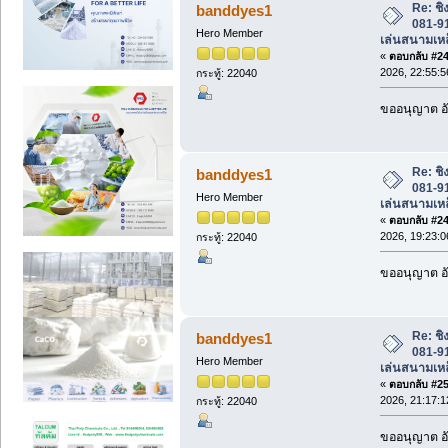
Re: ชิง
banddyes1
081-91
Hero Member
เล่นสนามเห
«
ตอบกลับ #248
2026, 22:55:5
กระทู้: 22040
ขออนุญาต อั
Re: ชิง
banddyes1
081-91
Hero Member
เล่นสนามเห
«
ตอบกลับ #249
2026, 19:23:0
กระทู้: 22040
ขออนุญาต อั
Re: ชิง
banddyes1
081-91
Hero Member
เล่นสนามเห
«
ตอบกลับ #250
2026, 21:17:1
กระทู้: 22040
ขออนุญาต อั