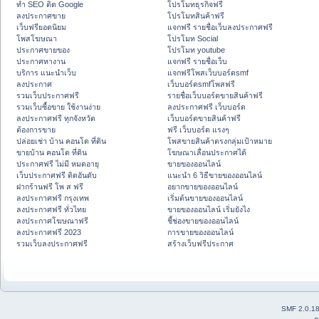
ทำ SEO ติด Google
โปรโมทธุรกิจฟรี
ลงประกาศขาย
โปรโมทสินค้าฟรี
เว็บฟรียอดนิยม
แจกฟรี รายชื่อเว็บลงประกาศฟรี
โพสโฆษณา
โปรโมท Social
ประกาศขายของ
โปรโมท youtube
ประกาศหางาน
แจกฟรี รายชื่อเว็บ
บริการ แนะนำเว็บ
แจกฟรีโพสเว็บบอร์ดsmf
ลงประกาศ
เว็บบอร์ดsmfโพสฟรี
รวมเว็บประกาศฟรี
รายชื่อเว็บบอร์ดขายสินค้าฟรี
รวมเว็บซื้อขาย ใช้งานง่าย
ลงประกาศฟรี เว็บบอร์ด
ลงประกาศฟรี ทุกจังหวัด
เว็บบอร์ดขายสินค้าฟรี
ต้องการขาย
ฟรี เว็บบอร์ด แรงๆ
ปล่อยเช่า บ้าน คอนโด ที่ดิน
โพสขายสินค้าตรงกลุ่มเป้าหมาย
ขายบ้าน คอนโด ที่ดิน
โฆษณาเลื่อนประกาศได้
ประกาศฟรี ไม่มี หมดอายุ
ขายของออนไลน์
เว็บประกาศฟรี ติดอันดับ
แนะนำ 6 วิธีขายของออนไลน์
ฝากร้านฟรี โพ ส ฟรี
อยากขายของออนไลน์
ลงประกาศฟรี กรุงเทพ
เริ่มต้นขายของออนไลน์
ลงประกาศฟรี ทั่วไทย
ขายของออนไลน์ เริ่มยังไง
ลงประกาศโฆษณาฟรี
ชี้ช่องขายของออนไลน์
ลงประกาศฟรี 2023
การขายของออนไลน์
รวมเว็บลงประกาศฟรี
สร้างเว็บฟรีประกาศ
SMF 2.0.1