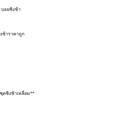
อ บอยชิงช้า
ิงช้าราคาถูก
ชุดชิงช้าเหลี่ยม**