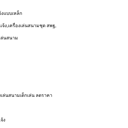
จ้งแบบเหล็ก
จ้ง,เครื่องเล่นสนามชุด สพฐ,
งเล่นสนาม
องเล่นสนามเด็กเล่น ลดราคา
จ้ง