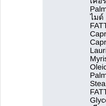
เคอร
Palm
ไมด์ 
FATT
Capr
Capr
Laur
Myri
Olei
Palm
Stea
FATT
Glyc