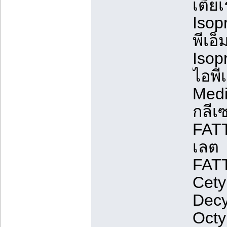
เตียเ
Isop
พีเอ็
Isop
ไอพี
Medi
กลีเซ
FATT
เลต
FAT
Cety
Decy
Octy