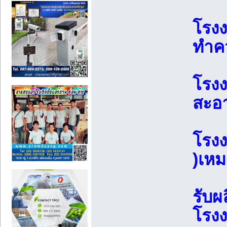
โรง
ทำค
โรง
สะอ
โรงง
)เห
รับผ
โรงง