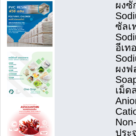
ผงซ
Sodi
ซัลเ
Sodi
อีเท
Sodi
ผงฟอ
Soap
เม็ดส
Anio
Cati
Non-
ประจ