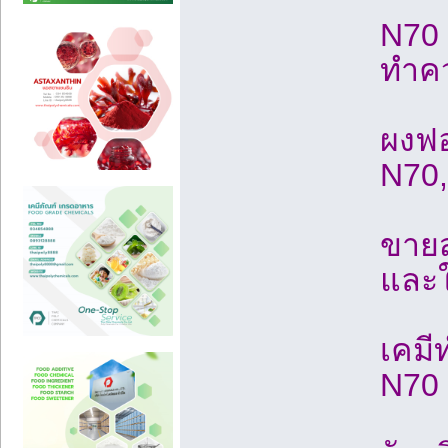
N70 
ทำคว
ผงฟอ
N70,
ขายส
และใ
เคมี
N70 