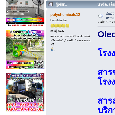
ผู้เขียน
หัวข้อ: เอ
เอ็น70
polychemicals12
คราบ, 
Hero Member
«
เมื่อ:
วันที่ 2
กระทู้: 6737
Ole
แจกเวบลงประกาศฟรี, ลงประกาศ
ฟรีออนไลน์ ,โพสฟรี, โพสต์ขายของ
ฟรี
โรง
สารข
โรง
สาร
บริก