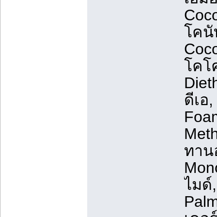
Coco
โคนั
Coco
โคโค
Diet
ดีเอ,
Foam
Meth
ทาน
Mon
ไมด์,
Pal