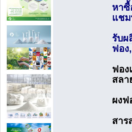
หาซื
แชมพ
รับผ
ฟอง,
ฟองเ
สลา
ผงฟอ
สารส