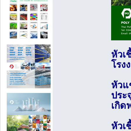
หัวเ
โรงง
หัวแ
ประจ
เกิด
หัวเ