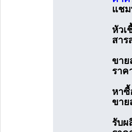
แชมพ
หัวเ
สาร
ขายส
ราคา
หาซื
ขาย
รับผ