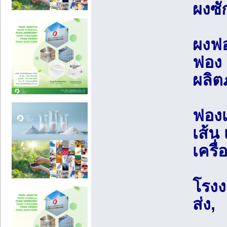
ผงซ
ผงฟอ
ฟอง 
ผลิ
ฟองเ
เส้น 
เครื
โรงง
ส่ง,