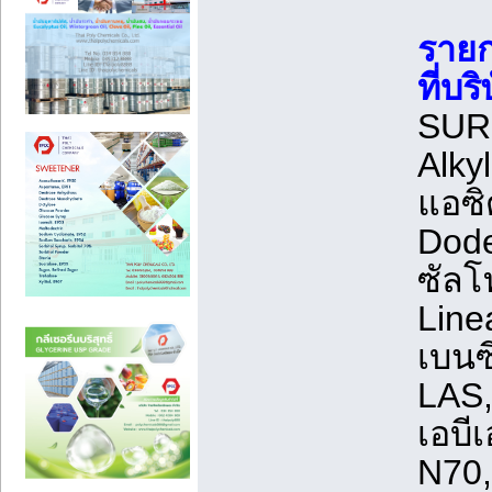
รายก
ที่บร
SURF
Alky
แอซิ
Dode
ซัลโ
Linea
เบนซ
LAS,
เอบี
N70, 