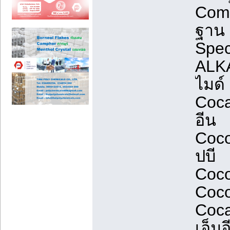
Comm
ฐาน
Spec
ALK
ไมด์
Coca
อีน
Coco
ปบี
Coco
Coco
Coca
เอ็มอ