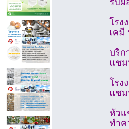
รับผ
โรงง
เคมี 
บริกา
แชมพ
โรงง
แชมพ
หัวแ
ทำคว