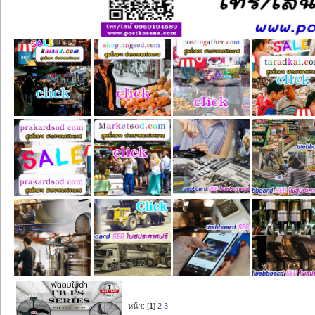
หน้า: [
1
]
2
3