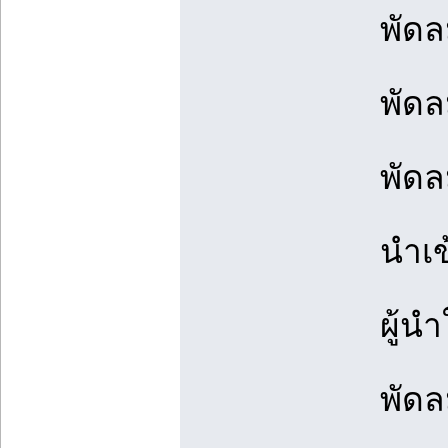
พัดล
พัดล
พัดล
นำเข
ผู้
พัดล