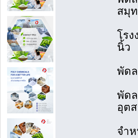
สมุ
โรง
นิ้ว
พัด
พัด
อุต
จำห