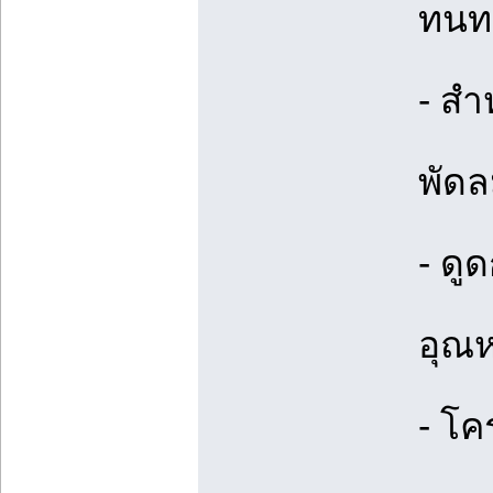
ทนทา
- ส
พัดล
- ดู
อุณห
- โค