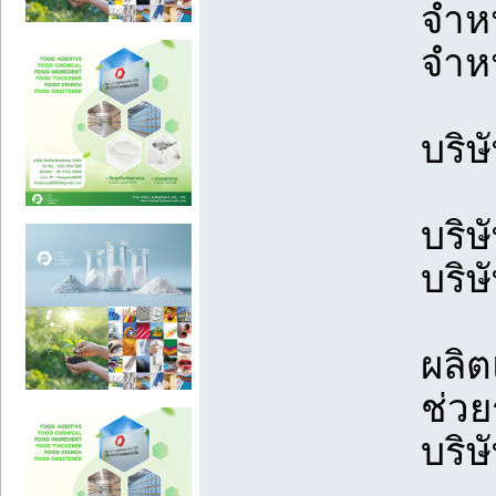
จำห
จำห
บริษ
บริษ
บริษ
ผลิ
ช่ว
บริ