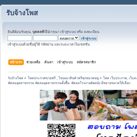
รับจ้างโพส
ยินดีต้อนรับคุณ,
บุคคลทั่วไป
กรุณา
เข้าสู่ระบบ
หรือ
ลงทะเบียน
เข้าสู่ระบบด้วยชื่อผู้ใช้ รหัสผ่าน และระยะเวลาในเซสชั่น
หน้าแรก
ช่วยเหลือ
ค้นหา
เข้าสู่ระบบ
สมัครสมาชิก
รับจ้างโพส
»
โพสประกาศขายฟรี , โฆษณาสินค้าฟรีทุกหมวดหมู่
»
โพส เว็บประกาศ, เว็บล
พัดลมอุตสาหกรรม พัดลมอุตสาหกรรมตั้งพื้น  พัดลมโรงงานติดผนัง มีหลายขนาดให้เลือก