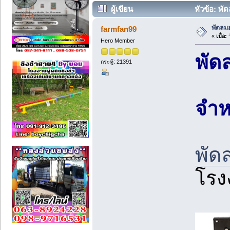
ผู้เขียน
หัวข้อ: พั
พัดลม
farmfan99
«
เมื่อ:
ว
Hero Member
พัด
กระทู้: 21391
จำห
พัด
โรง