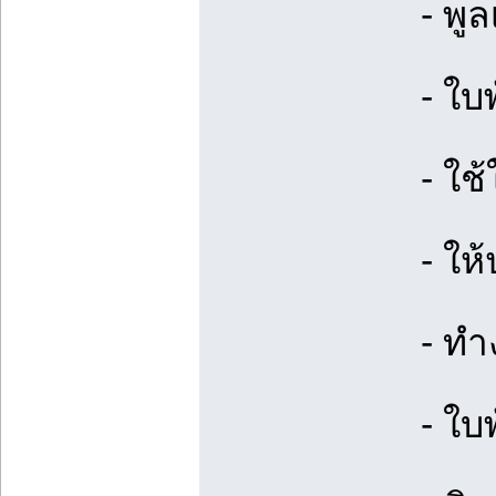
- พู
- ใบ
- ใช
- ให
- ทำ
- ใบ