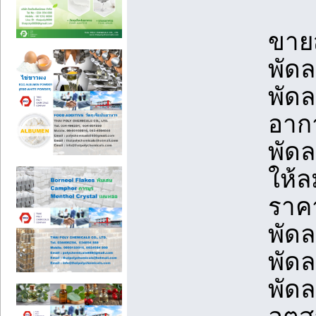
ขาย
พัดล
พัด
อากา
พัด
ให้ล
ราค
พัด
พัด
พัดล