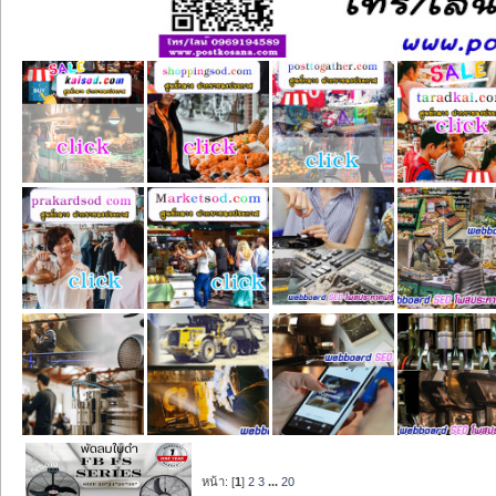
หน้า: [
1
]
2
3
...
20