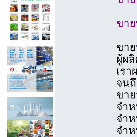
ขาย
ขาย
ผู้ผ
เราผ
จนถ
ขาย
จำห
จำห
จำห