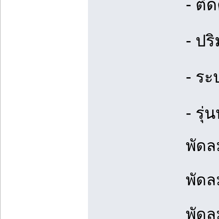
- ติ
- ปร
- ระ
- รุ
พัดล
พัดล
พัดล