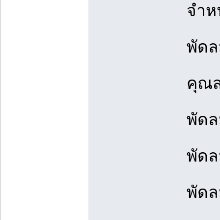
จำหน
พัดล
คุณส
พัด
พัด
พัด