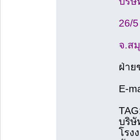
บริษ
26/5
จ.สม
ฝ่าย
E-ma
TAG:
บริษ
โรงง