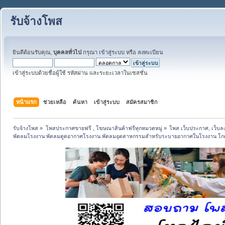
รับจ้างโพส
ยินดีต้อนรับคุณ,
บุคคลทั่วไป
กรุณา
เข้าสู่ระบบ
หรือ
ลงทะเบียน
เข้าสู่ระบบด้วยชื่อผู้ใช้ รหัสผ่าน และระยะเวลาในเซสชั่น
หน้าแรก
ช่วยเหลือ
ค้นหา
เข้าสู่ระบบ
สมัครสมาชิก
รับจ้างโพส
»
โพสประกาศขายฟรี , โฆษณาสินค้าฟรีทุกหมวดหมู่
»
โพส เว็บประกาศ, เว็บล
พัดลมโรงงาน พัดลมดูดอากาศโรงงาน พัดลมอุตสาหกรรมสำหรับระบายอากาศในโรงงาน โกด