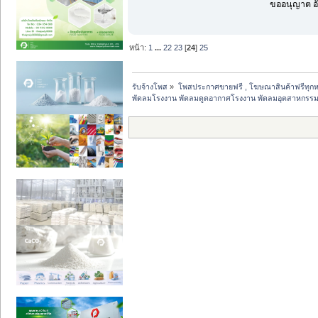
ขออนุญาต อั
หน้า:
1
...
22
23
[
24
]
25
รับจ้างโพส
»
โพสประกาศขายฟรี , โฆษณาสินค้าฟรีทุกห
พัดลมโรงงาน พัดลมดูดอากาศโรงงาน พัดลมอุตสาหกรร