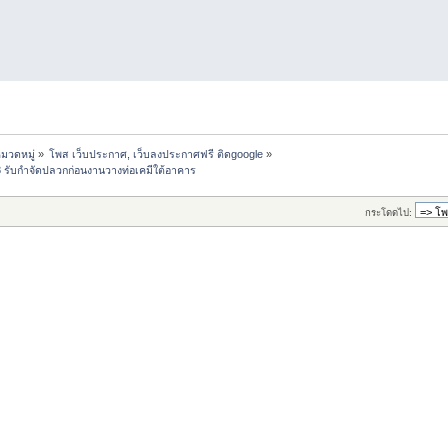
มวดหมู่
»
โพส เว็บประกาศ, เว็บลงประกาศฟรี ติดgoogle
»
 รับกำจัดปลวกก่อนงานวางท่อเคมีใต้อาคาร
กระโดดไป: