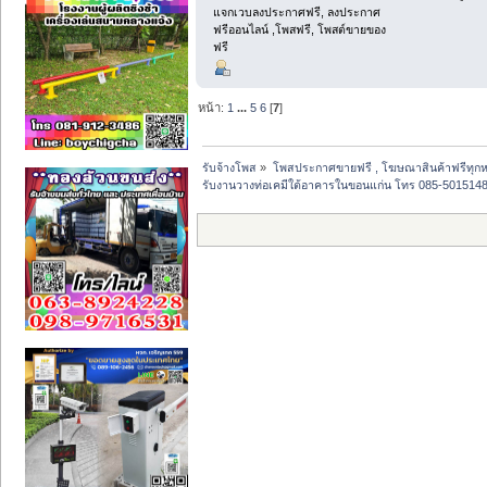
แจกเวบลงประกาศฟรี, ลงประกาศ
ฟรีออนไลน์ ,โพสฟรี, โพสต์ขายของ
ฟรี
หน้า:
1
...
5
6
[
7
]
รับจ้างโพส
»
โพสประกาศขายฟรี , โฆษณาสินค้าฟรีทุกห
รับงานวางท่อเคมีใต้อาคารในขอนแก่น โทร 085-5015148