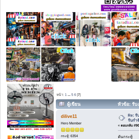
หน้า:
1
...
5
6
[
7
]
ผู้เขียน
หัวข้อ: รั
2431 ครั้ง)
Re: ร
dilive11
รับกำ
Hero Member
«
ตอบกลับ #90 
กระทู้: 6354
ดันกระทู้