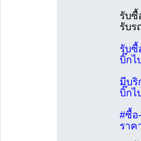
รับซื
รับร
รับซื
บิ๊กไ
มีบร
บิ๊กไ
#ซื้อ
ราคา