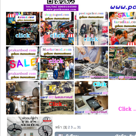
หน้า: [
1
]
2
3
...
31