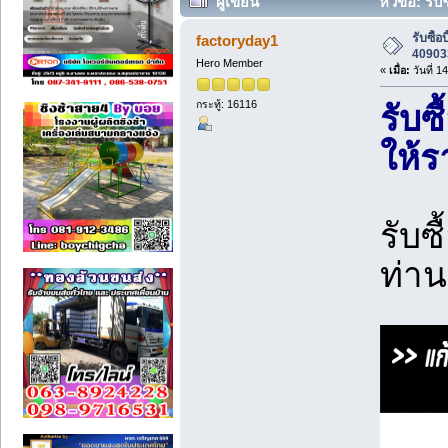
ผู้เขียน
หัวข้อ: รับ
ครั้ง)
รับซื้อ
factoryday1
40903
Hero Member
«
เมื่อ:
วันที่ 1
กระทู้: 16116
รับซื
ให้ร
รับซ
ท่า