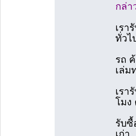
กล่า
เราร
ทั่ว
รถ ค
เล่ม
เรารั
โมง 
รับซื
เก่า