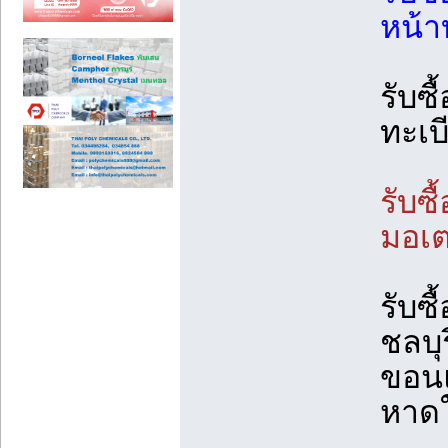
หน้า
รับซื
ทะเบ
รับซื
มอเตอ
รับซื
ชลบุร
ขอนแก
หาด