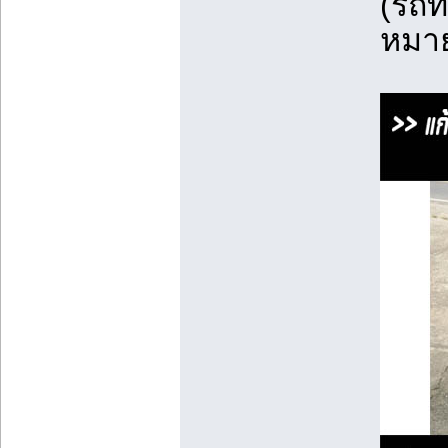
(รถท
หมาย