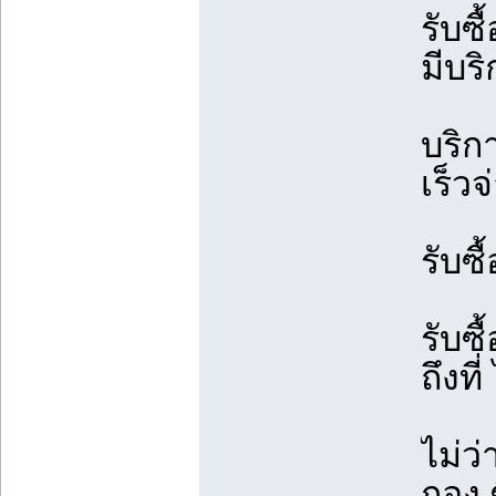
รับซื
มีบร
บริก
เร็ว
รับซื
รับซ
ถึงที
ไม่ว
กอง 