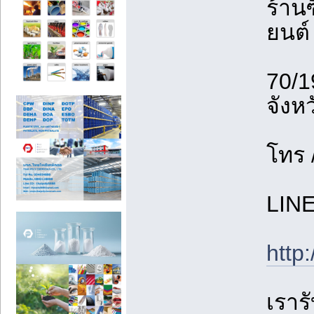
ร้านซ
ยนต์
70/1
จังห
โทร 
LIN
http
เรารั