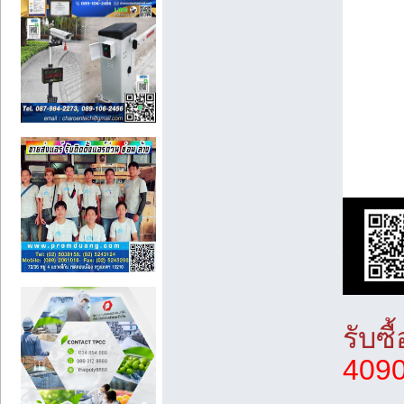
รับซื
409