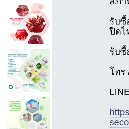
สภาพ
รับซ
ปิดไ
รับซื
โทร 
LIN
https
seco