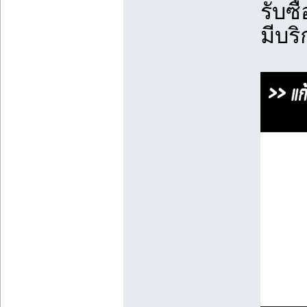
รับซื
มีบร