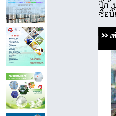
บิ๊กไ
ซื้อบ