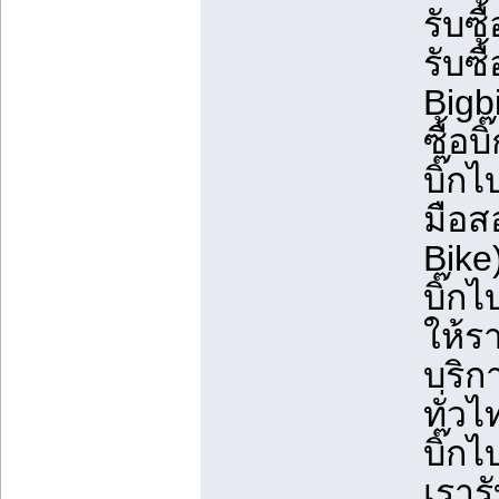
รับซื
รับซื
Bigbi
ซื้อบ
บิ๊กไ
มือสอ
Bike)
บิ๊ก
ให้รา
บริกา
ทั่วไ
บิ๊กไ
เรารั