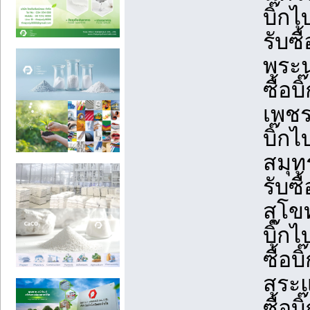
บิ๊กไ
รับซื
พระนค
ซื้อบ
เพชรบ
บิ๊กไ
สมุท
รับซื
สุโขท
บิ๊กไ
ซื้อบ
สระแ
ซื้อบ