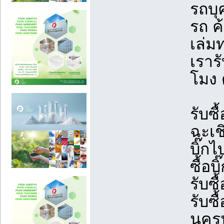
รถบุ
รถ ค
เล่ม
เรารั
โมง 
รับซื
ฉะเชิ
บิ๊กไ
ซื้อ
รับซื
รับซื
นครน