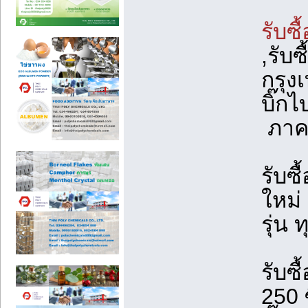
รับซื
,รับซ
กรุงเ
บิ๊กไ
ภาคต
รับซื
ใหม่
รุ่น 
รับซื
250 ซ