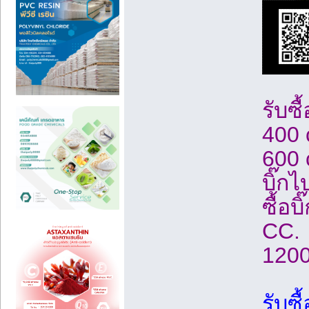
รับซื
400 c
600 c
บิ๊กไ
ซื้อบ
CC. ร
1200
รับซื