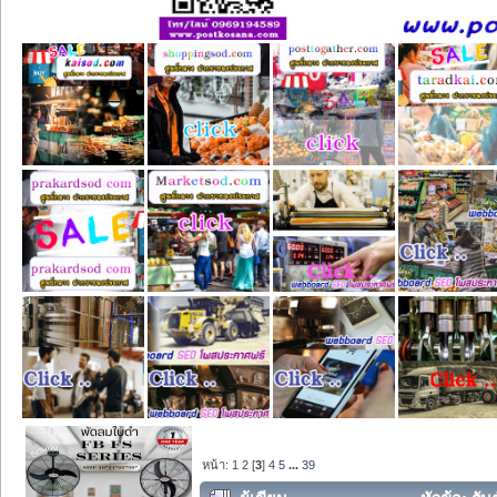
หน้า:
1
2
[
3
]
4
5
...
39