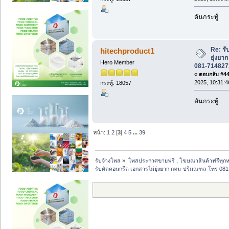
ดันกระทู้
Re: รั
hitechproduct1
ยุ่งย
Hero Member
081-714827
«
ตอบกลับ #44 
2025, 10:31:4
กระทู้: 18057
ดันกระทู้
หน้า:
1
2
[
3
]
4
5
...
39
รับจ้างโพส
»
โพสประกาศขายฟรี , โฆษณาสินค้าฟรีทุกห
รับตัดคอนกรีต เอกสารไม่ยุ่งยาก กทม-ปริมณฑล โทร 08