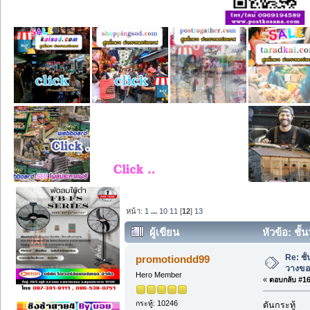
หน้า:
1
...
10
11
[
12
]
13
ผู้เขียน
หัวข้อ: ชั
Re: ชั
promotiondd99
วางขอ
Hero Member
«
ตอบกลับ #165
กระทู้: 10246
ดันกระทู้