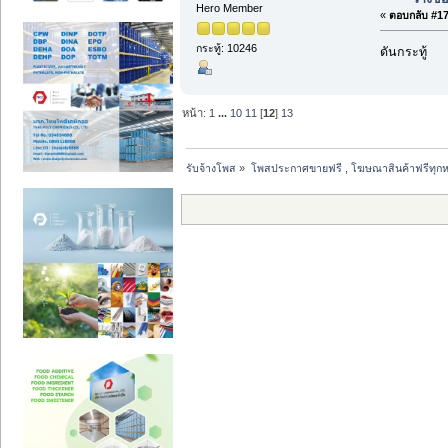
Hero Member
«
ตอบกลับ #179
กระทู้: 10246
ดันกระทู้
หน้า:
1
...
10
11
[
12
]
13
รับจ้างโพส
»
โพสประกาศขายฟรี , โฆษณาสินค้าฟรีทุกห