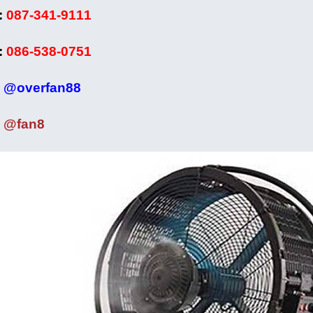
:
087-341-9111
:
086-538-0751
:
@overfan88
:
@fan8