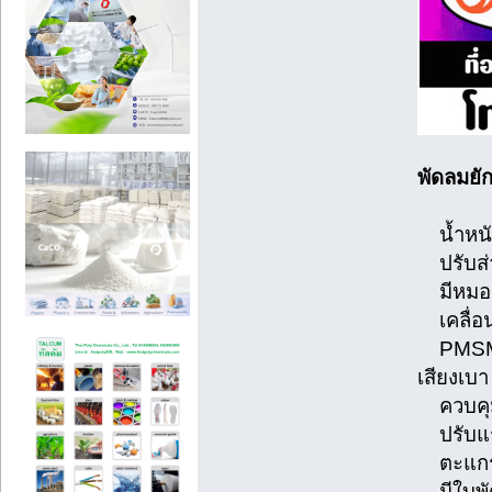
พัดลมยักษ
น้ำหนัก
ปรับส่า
มีหมอก
เคลื่อน
PMSM B
เสียงเบา
ควบคุม
ปรับแร
ตะแกรง
มีใบพั