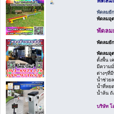
พัดลมย
พัดลมยักษ
พัดลมอุต
พัดลมยั
พัดลมยักษ
พัดลมอุต
ตั้งพื้น
มีความม
ต่างๆที่
น้ำช่วยล
น้ำที่หย
น้ำล้น ถ
บริษัท โ