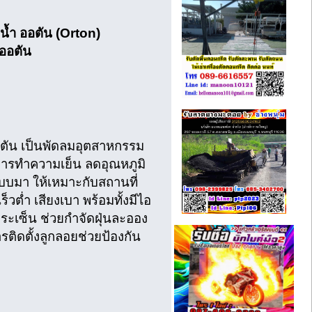
ีไอน้ำ ออตัน (Orton)
 ออตัน
ออตัน เป็นพัดลมอุตสาหกรรม
้านการทำความเย็น ลดอุณหภูมิ
บมา ให้เหมาะกับสถานที่
วต่ำ เสียงเบา พร้อมทั้งมีไอ
กระเซ็น ช่วยกำจัดฝุ่นละออง
รติดตั้งลูกลอยช่วยป้องกัน