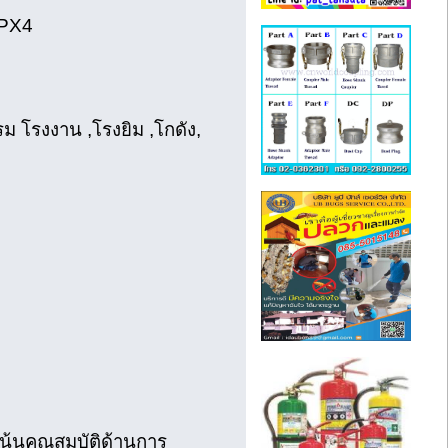
IPX4
 โรงงาน ,โรงยิม ,โกดัง,
ี่เน้นคุณสมบัติด้านการ