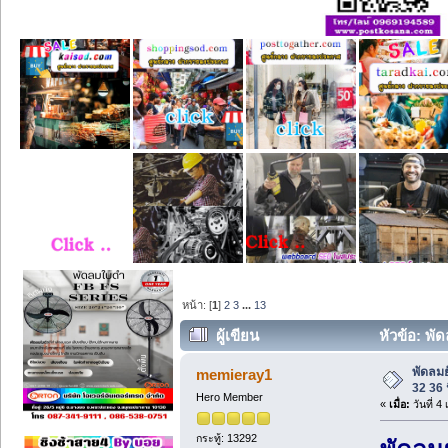
หน้า: [
1
]
2
3
...
13
ผู้เขียน
หัวข้อ: พัด
พัดลมยั
memieray1
32 36 น
Hero Member
«
เมื่อ:
วันที่ 
กระทู้: 13292