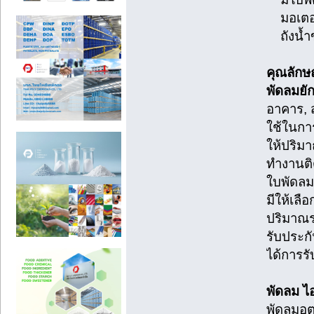
มอเตอร์
ถังน้ำ
คุณลัก
พัดลมยัก
อาคาร, 
ใช้ในกา
ให้ปริม
ทำงานติ
ใบพัดลม
มีให้เลื
ปริมาณร
รับประกั
ได้การร
พัดลม ไอ
พัดลมอุต