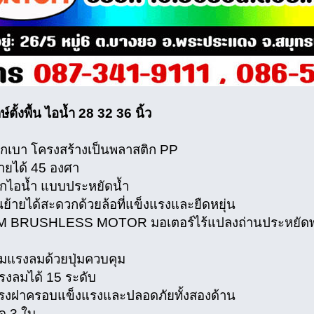
์ตั้งพื้น ไอน้ำ 28 32 36 นิ้ว
เบา โครงสร้างเป็นพลาสติก PP
ยได้ 45 องศา
ไอน้ำ แบบประหยัดน้ำ
ย้ายได้สะดวกด้วยล้อที่แข็งแรงและยืดหยุ่น
RUSHLESS MOTOR มอเตอร์ไร้แปลงถ่านประหยัดพลัง
แรงลมด้วยปุ่มควบคุม
งลมได้ 15 ระดับ
ฝาครอบแข็งแรงและปลอดภัยทั้งสองด้าน
ด 3 ใบ