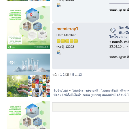
ขออนุญาต อั
Re: พั
memieray1
ตัน (Or
Hero Member
ไอน้ำ 28 32 3
«
ตอบกลับ #44 
23:01:10 น. »
กระทู้: 13292
ขออนุญาต อั
หน้า:
1
2
[
3
]
4
5
...
13
รับจ้างโพส
»
โพสประกาศขายฟรี , โฆษณาสินค้าฟรีทุกห
พัดลมยักษ์ตั้งพื้นไอน้ำ ออตัน (Orton) พัดลมยักษ์เคลื่อนที่ 