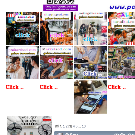
หน้า:
1
2
[
3
]
4
5
...
13