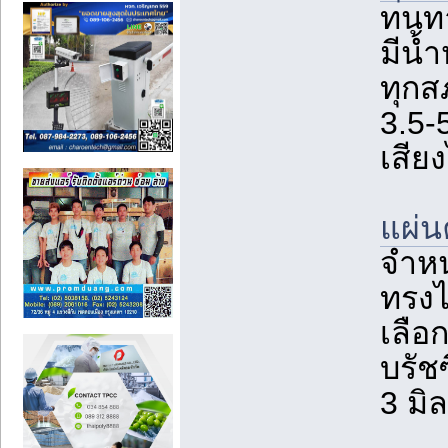
ทนทา
มีน้
ทุกส
3.5-
เสีย
แผ่น
จำหน
ทรงไ
เลือก
บรัช
3 มิ