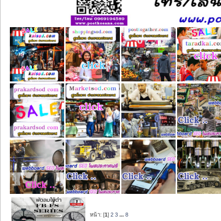
หน้า: [
1
]
2
3
...
8