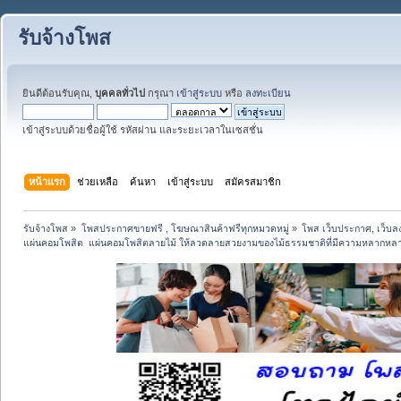
รับจ้างโพส
ยินดีต้อนรับคุณ,
บุคคลทั่วไป
กรุณา
เข้าสู่ระบบ
หรือ
ลงทะเบียน
เข้าสู่ระบบด้วยชื่อผู้ใช้ รหัสผ่าน และระยะเวลาในเซสชั่น
หน้าแรก
ช่วยเหลือ
ค้นหา
เข้าสู่ระบบ
สมัครสมาชิก
รับจ้างโพส
»
โพสประกาศขายฟรี , โฆษณาสินค้าฟรีทุกหมวดหมู่
»
โพส เว็บประกาศ, เว็บล
แผ่นคอมโพสิต  แผ่นคอมโพสิตลายไม้ ให้ลวดลายสวยงามของไม้ธรรมชาติที่มีความหลากหล