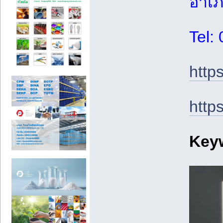
อำเภ
Tel:
http
http
Key