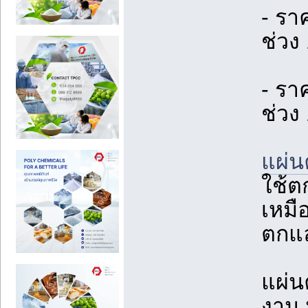
- รา
ช่วง
- รา
ช่วง
แผ่น
ใช้ต
เหมื
ตกแล
แผ่น
งาน 