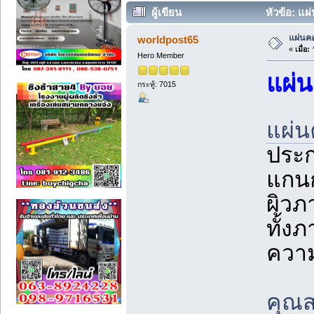
ผู้เขียน
หัวข้อ: แผ
แผ่นค
worldpost65
«
เมื่อ:
ว
Hero Member
แผ่
กระทู้: 7015
แผ่น
ประก
แกนก
ผิวภ
ทั้ง
ควา
คุณส