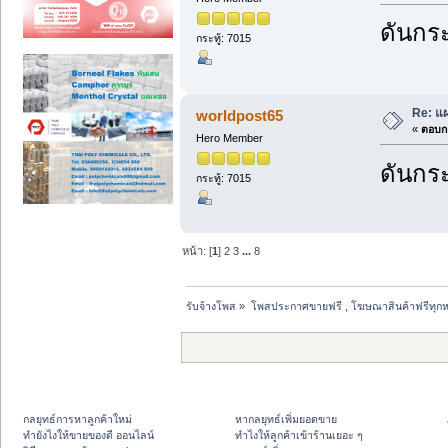
ดันกระ
กระทู้: 7015
Re: แ
worldpost65
«
ตอบกล
Hero Member
ดันกระ
กระทู้: 7015
หน้า: [
1
]
2
3
...
8
รับจ้างโพส
»
โพสประกาศขายฟรี , โฆษณาสินค้าฟรีทุกห
กลยุทธ์การหาลูกค้าใหม่
หากลยุทธ์เพิ่มยอดขาย
ทํายังไงให้ขายของดี ออนไลน์
ทําไงให้ลูกค้าเข้าร้านเยอะ ๆ