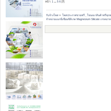
หน้า:
1
...
5
6
[
7
]
รับจ้างโพส
»
โพสประกาศขายฟรี , โฆษณาสินค้าฟรีทุกห
จำหน่ายแมกนีเซียมซิลิเกต Magnesium Silicate เกรดอา