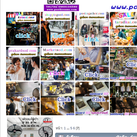
หน้า:
1
...
5
6
[
7
]