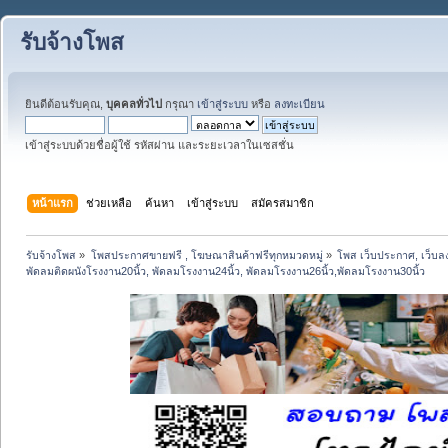
รับจ้างโพส
ยินดีต้อนรับคุณ,
บุคคลทั่วไป
กรุณา
เข้าสู่ระบบ
หรือ
ลงทะเบียน
เข้าสู่ระบบด้วยชื่อผู้ใช้ รหัสผ่าน และระยะเวลาในเซสชั่น
หน้าแรก
ช่วยเหลือ
ค้นหา
เข้าสู่ระบบ
สมัครสมาชิก
รับจ้างโพส
»
โพสประกาศขายฟรี , โฆษณาสินค้าฟรีทุกหมวดหมู่
»
โพส เว็บประกาศ, เว็บล
พัดลมติดผนังโรงงาน20นิ้ว, พัดลมโรงงาน24นิ้ว, พัดลมโรงงาน26นิ้ว,พัดลมโรงงาน30นิ้ว