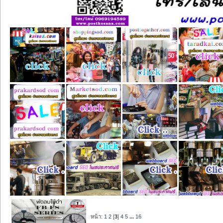
หน้า:
1
2
[
3
]
4
5
...
16