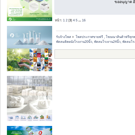
ขออนุญาต อั
หน้า:
1
2
[
3
]
4
5
...
16
รับจ้างโพส
»
โพสประกาศขายฟรี , โฆษณาสินค้าฟรีทุกห
พัดลมติดผนังโรงงาน20นิ้ว, พัดลมโรงงาน24นิ้ว, พัดลมโร