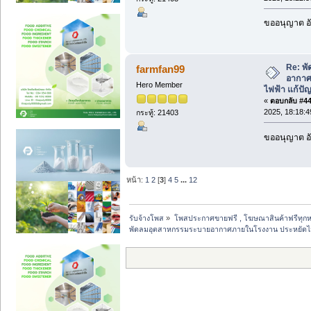
ขออนุญาต อั
Re: พ
farmfan99
อากาศ
Hero Member
ไฟฟ้า แก้ป
«
ตอบกลับ #44 
2025, 18:18:4
กระทู้: 21403
ขออนุญาต อั
หน้า:
1
2
[
3
]
4
5
...
12
รับจ้างโพส
»
โพสประกาศขายฟรี , โฆษณาสินค้าฟรีทุกห
พัดลมอุตสาหกรรมระบายอากาศภายในโรงงาน ประหยัดไฟ