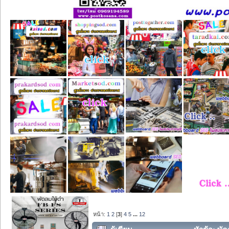
หน้า:
1
2
[
3
]
4
5
...
12