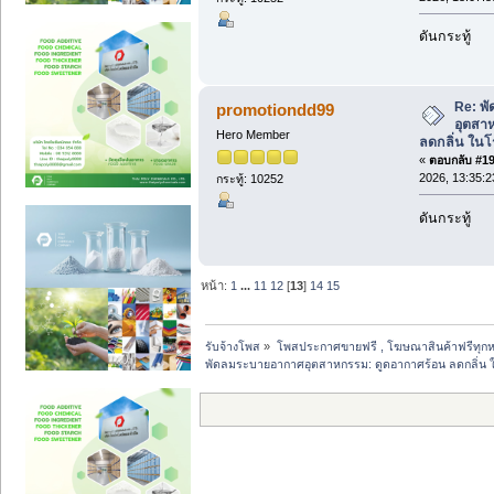
ดันกระทู้
Re: พ
promotiondd99
อุตสา
Hero Member
ลดกลิ่น ใน
«
ตอบกลับ #194
2026, 13:35:2
กระทู้: 10252
ดันกระทู้
หน้า:
1
...
11
12
[
13
]
14
15
รับจ้างโพส
»
โพสประกาศขายฟรี , โฆษณาสินค้าฟรีทุกห
พัดลมระบายอากาศอุตสาหกรรม: ดูดอากาศร้อน ลดกลิ่น 