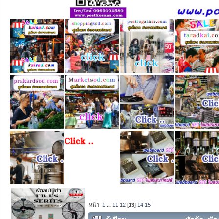
หน้า:
1
...
11
12
[
13
]
14
15