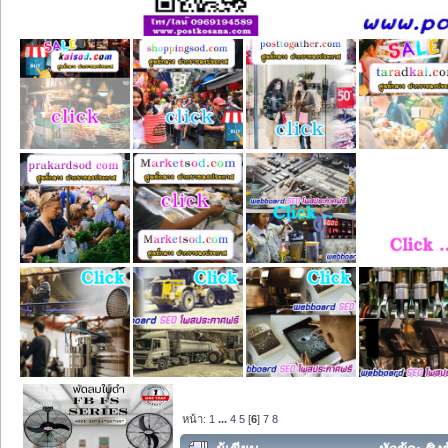
หน้า:
1
...
4
5
[
6
]
7
8