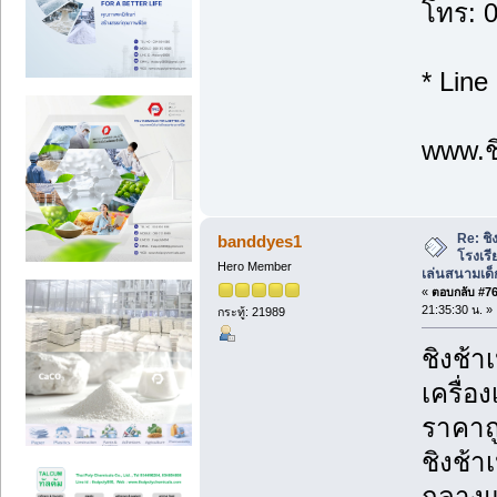
โทร: 
* Line
www.ชิ
Re: ชิ
banddyes1
โรงเร
Hero Member
เล่นสนามเด็
«
ตอบกลับ #76 
21:35:30 น. »
กระทู้: 21989
ชิงช้า
เครื่อ
ราคาถู
ชิงช้า
กลางแจ