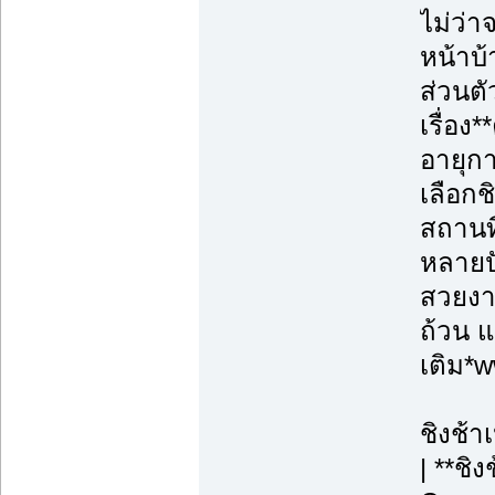
ไม่ว่
หน้าบ้
ส่วนตั
เรื่อ
อายุก
เลือกช
สถานท
หลายปั
สวยงาม
ถ้วน แ
เติม*
ชิงช้า
| **ชิ