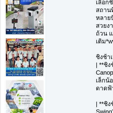
เลือกช
สถานท
หลายปั
สวยงาม
ถ้วน แ
เติม*
ชิงช้า
| **ชิ
Canopy
เล็กน้
ดาดฟ้า
| **ชิ
Swing)