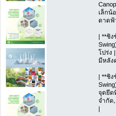
Canopy
เล็กน้
ดาดฟ้า
| **ชิ
Swing)
โปร่ง |
มีหลังค
| **ช
Swing)
จุดยึดท
จำกัด
|