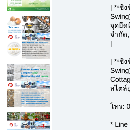
| **ช
Swing)
จุดยึดท
จำกัด
|
| **ชิ
Swing)
Cottag
สไตล์ย
โทร: 
* Line