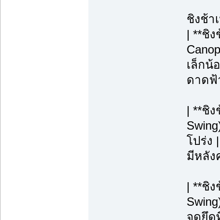
ชิงช้า
| **ชิ
Canopy
เล็กน้
ดาดฟ้า
| **ชิ
Swing)
โปร่ง |
มีหลังค
| **ช
Swing)
จุดยึดท