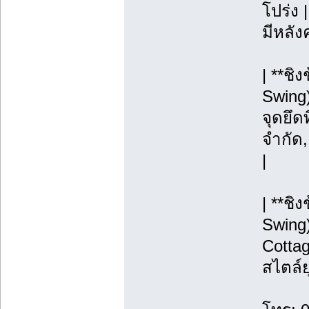
โปร่ง |
มีหลังค
| **ช
Swing)
จุดยึดท
จำกัด
|
| **ชิ
Swing)
Cottag
สไตล์ย