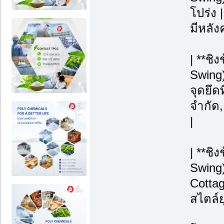
โปร่ง |
มีหลังค
| **ช
Swing)
จุดยึดท
จำกัด
|
| **ชิ
Swing)
Cottag
สไตล์ย