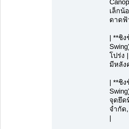
Canopy
เล็กน้
ดาดฟ้า
| **ชิ
Swing)
โปร่ง |
มีหลังค
| **ช
Swing)
จุดยึดท
จำกัด
|