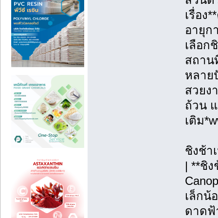
เรื่อ
อายุก
เลือกช
สถานท
หลายปั
สวยงาม
ถ้วน แ
เติม*
ชิงช้า
| **ชิ
Canopy
เล็กน้
ดาดฟ้า