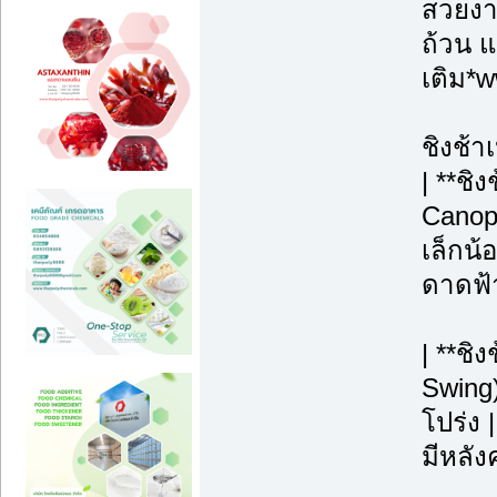
สวยงาม
ถ้วน แ
เติม*
ชิงช้า
| **ชิ
Canopy
เล็กน้
ดาดฟ้า
| **ชิ
Swing)
โปร่ง |
มีหลังค