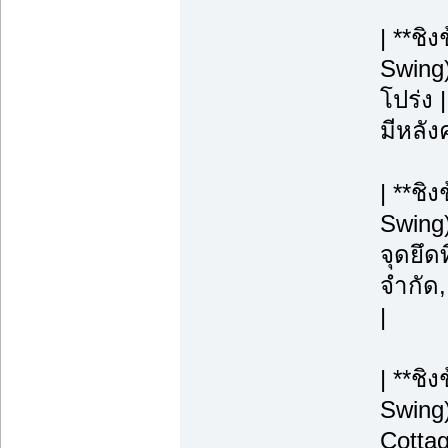
| **ชิ
Swing)
โปร่ง |
มีหลังค
| **ช
Swing)
จุดยึดท
จำกัด
|
| **ชิ
Swing)
Cottag