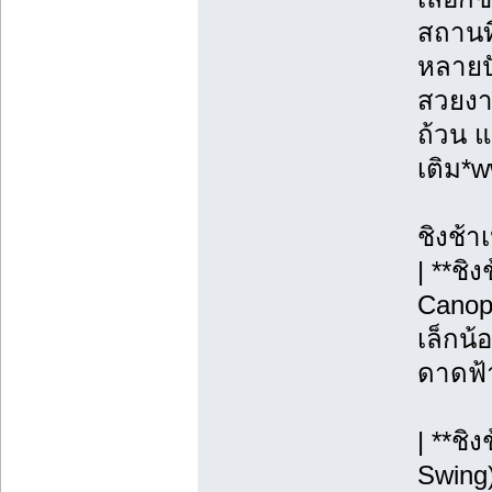
สถานท
หลายปั
สวยงาม
ถ้วน แ
เติม*
ชิงช้า
| **ชิ
Canopy
เล็กน้
ดาดฟ้า
| **ชิ
Swing)