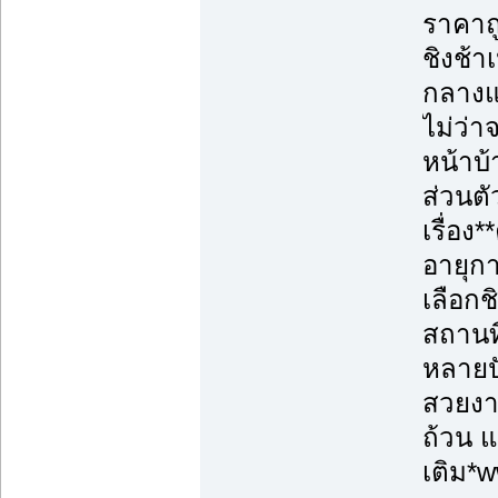
ราคาถู
ชิงช้า
กลางแจ
ไม่ว่
หน้าบ้
ส่วนตั
เรื่อ
อายุก
เลือกช
สถานท
หลายปั
สวยงาม
ถ้วน แ
เติม*