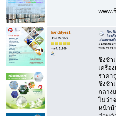
www.ชิ
Re: ชิ
banddyes1
โรงเร
Hero Member
เล่นสนามเด็
«
ตอบกลับ #78 
2026, 21:21:0
กระทู้: 21989
ชิงช้า
เครื่อ
ราคาถู
ชิงช้า
กลางแจ
ไม่ว่
หน้าบ้
ส่วนตั