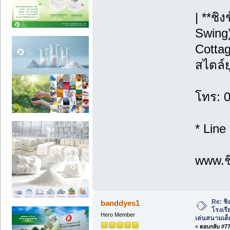
| **ชิ
Swing)
Cottag
สไตล์ย
โทร: 
* Line
www.ชิ
Re: ชิ
banddyes1
โรงเร
Hero Member
เล่นสนามเด็
«
ตอบกลับ #77 