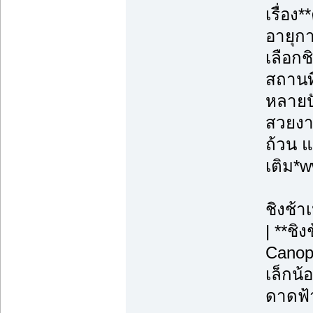
เรื่อ
อายุก
เลือกช
สถานท
หลายปั
สวยงาม
ถ้วน แ
เติม*
ชิงช้า
| **ชิ
Canopy
เล็กน้
ดาดฟ้า