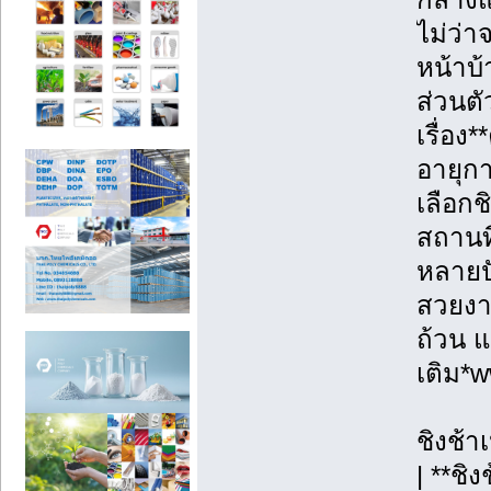
ไม่ว่
หน้าบ้
ส่วนตั
เรื่อ
อายุก
เลือกช
สถานท
หลายปั
สวยงาม
ถ้วน แ
เติม*
ชิงช้า
| **ชิ