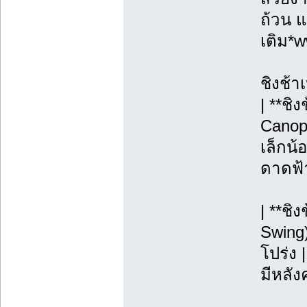
ถ้วน แ
เติม*
ชิงช้า
| **ชิ
Canopy
เล็กน้
ดาดฟ้า
| **ชิ
Swing)
โปร่ง |
มีหลังค