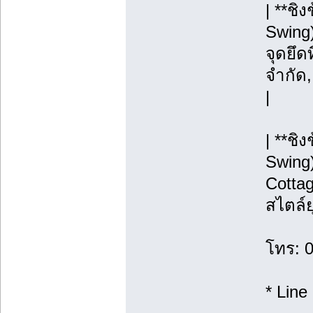
| **ช
Swing)
จุดยึดท
จำกัด
|
| **ชิ
Swing)
Cottag
สไตล์ย
โทร: 
* Line