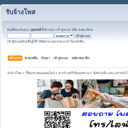
รับจ้างโพส
ยินดีต้อนรับคุณ,
บุคคลทั่วไป
กรุณา
เข้าสู่ระบบ
หรือ
ลงทะเบียน
เข้าสู่ระบบด้วยชื่อผู้ใช้ รหัสผ่าน และระยะเวลาในเซสชั่น
หน้าแรก
ช่วยเหลือ
ค้นหา
เข้าสู่ระบบ
สมัครสมาชิก
รับจ้างโพส
»
ชี้ช่องขายของออนไลน์
»
ฝากร้านฟรีเพิ่มยอดขาย
»
ชิงช้าเหล็ก เหมาะสำหรับโ