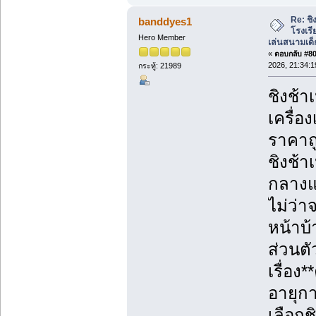
Re: ชิ
banddyes1
โรงเร
Hero Member
เล่นสนามเด็
«
ตอบกลับ #80 
2026, 21:34:1
กระทู้: 21989
ชิงช้า
เครื่อ
ราคาถู
ชิงช้า
กลางแจ
ไม่ว่
หน้าบ้
ส่วนตั
เรื่อ
อายุก
เลือกช