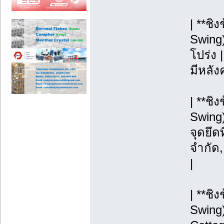
| **ชิ
Swing)
โปร่ง |
มีหลังค
| **ช
Swing)
จุดยึดท
จำกัด
|
| **ชิ
Swing)