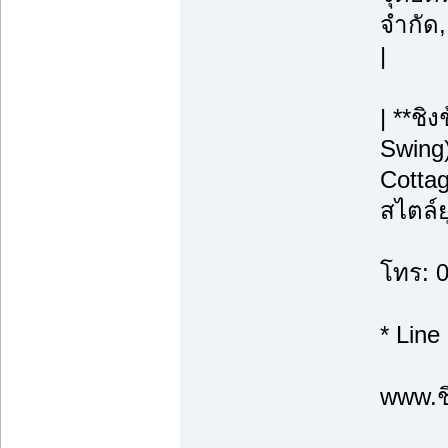
จำกัด
|
| **ชิ
Swing)
Cottag
สไตล์ย
โทร: 
* Line
www.ชิ