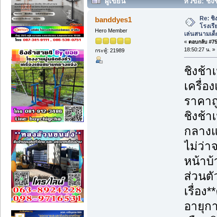
ผู้เขียน
หัวข้อ: ชิ
เครื่องเล่นสนามเด็กเล่น ราคาถูก (อ่าน 54
Re: ชิ
banddyes1
โรงเร
Hero Member
เล่นสนามเด็
«
ตอบกลับ #75 
18:50:27 น. »
กระทู้: 21989
ชิงช้า
เครื่อ
ราคาถู
ชิงช้า
กลางแจ
ไม่ว่
หน้าบ้
ส่วนตั
เรื่อ
อายุก