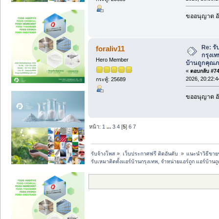
ขออนุญาต อั
Re: รั
foraliv11
กรุงเท
Hero Member
บ้านถูกคุณภ
«
ตอบกลับ #74 
2026, 20:22:4
กระทู้: 25689
ขออนุญาต อั
หน้า:
1
...
3
4
[
5
]
6
7
รับจ้างโพส
»
เว็บประกาศฟรี ติดอันดับ 
»
แนะนำวิธีขาย
รับเหมาติดตั้งแอร์บ้านกรุงเทพ, จำหน่ายแอร์ถูก แอร์บ้าน