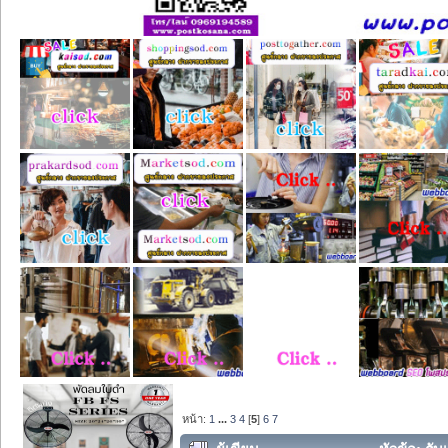
หน้า:
1
...
3
4
[
5
]
6
7