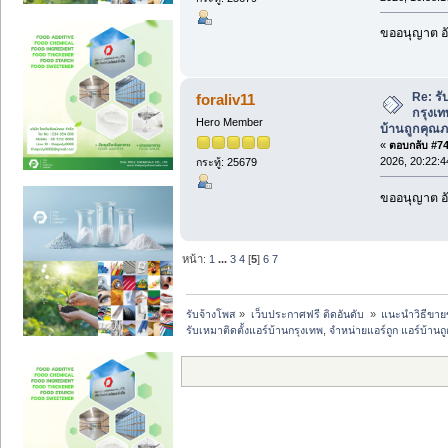
ขออนุญาต อั
Re: รั
foraliv11
กรุงเท
Hero Member
บ้านถูกคุณภ
«
ตอบกลับ #74 
2026, 20:22:4
กระทู้: 25679
ขออนุญาต อั
หน้า:
1
...
3
4
[
5
]
6
7
รับจ้างโพส
»
เว็บประกาศฟรี ติดอันดับ 
»
แนะนำวิธีขาย
รับเหมาติดตั้งแอร์บ้านกรุงเทพ, จำหน่ายแอร์ถูก แอร์บ้าน