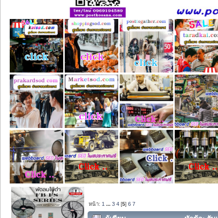
หน้า:
1
...
3
4
[
5
]
6
7