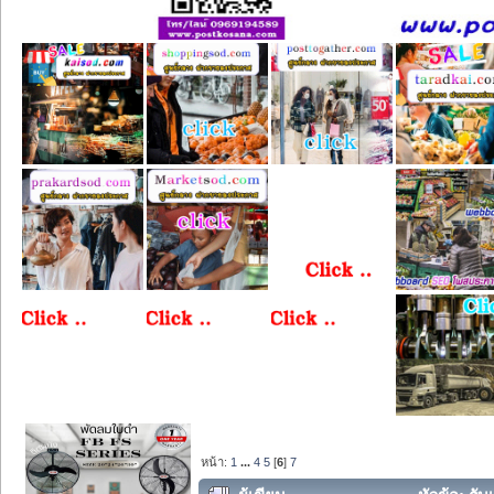
หน้า:
1
...
4
5
[
6
]
7