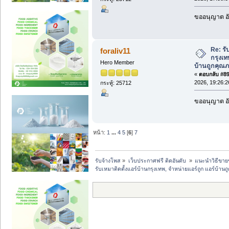
ขออนุญาต อั
Re: รั
foraliv11
กรุงเท
Hero Member
บ้านถูกคุณภ
«
ตอบกลับ #89 
2026, 19:26:2
กระทู้: 25712
ขออนุญาต อั
หน้า:
1
...
4
5
[
6
]
7
รับจ้างโพส
»
เว็บประกาศฟรี ติดอันดับ 
»
แนะนำวิธีขาย
รับเหมาติดตั้งแอร์บ้านกรุงเทพ, จำหน่ายแอร์ถูก แอร์บ้าน