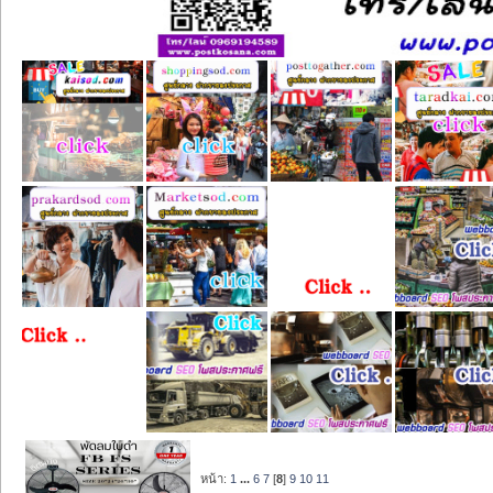
หน้า:
1
...
6
7
[
8
]
9
10
11