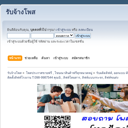
รับจ้างโพส
ยินดีต้อนรับคุณ,
บุคคลทั่วไป
กรุณา
เข้าสู่ระบบ
หรือ
ลงทะเบียน
เข้าสู่ระบบด้วยชื่อผู้ใช้ รหัสผ่าน และระยะเวลาในเซสชั่น
หน้าแรก
ช่วยเหลือ
ค้นหา
เข้าสู่ระบบ
สมัครสมาชิก
รับจ้างโพส
»
โพสประกาศขายฟรี , โฆษณาสินค้าฟรีทุกหมวดหมู่
»
รับผลิตลิฟท์, ออกแบบ-ติด
ติดตั้งลิฟท์โรงงาน T:098-9987544 คุณนิ , ลิฟท์โดยสาร, ลิฟท์แบบกระจก, ลิฟท์ขนส่ง