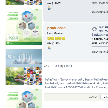
2026, 15:01:3
กระทู้: 9037
ขออนุญาต อั
Re: ติ
producedd
998754
Hero Member
ลิฟท์แบบกระ
«
ตอบกลับ #119
2026, 23:04:0
กระทู้: 9037
ขออนุญาต อั
หน้า:
1
...
6
7
[
8
]
9
10
11
รับจ้างโพส
»
โพสประกาศขายฟรี , โฆษณาสินค้าฟรีทุกห
รับผลิตลิฟท์, ออกแบบ-ติดตั้งลิฟท์ ลิฟท์ขนส่งสินค้า , ลิฟ
ติดตั้งลิฟท์โรงงาน T:098-9987544 คุณนิ , ลิฟท์โดยสาร,
กระโดดไป: