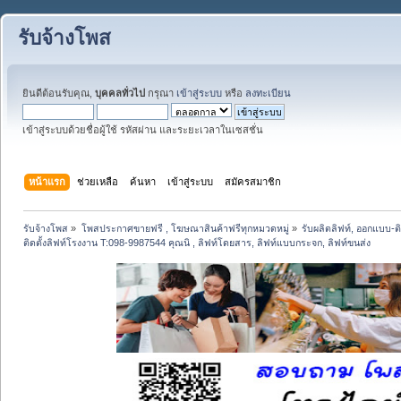
รับจ้างโพส
ยินดีต้อนรับคุณ,
บุคคลทั่วไป
กรุณา
เข้าสู่ระบบ
หรือ
ลงทะเบียน
เข้าสู่ระบบด้วยชื่อผู้ใช้ รหัสผ่าน และระยะเวลาในเซสชั่น
หน้าแรก
ช่วยเหลือ
ค้นหา
เข้าสู่ระบบ
สมัครสมาชิก
รับจ้างโพส
»
โพสประกาศขายฟรี , โฆษณาสินค้าฟรีทุกหมวดหมู่
»
รับผลิตลิฟท์, ออกแบบ-ติด
ติดตั้งลิฟท์โรงงาน T:098-9987544 คุณนิ , ลิฟท์โดยสาร, ลิฟท์แบบกระจก, ลิฟท์ขนส่ง