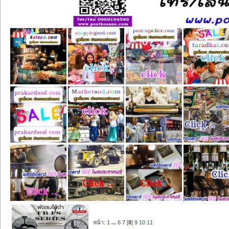
หน้า:
1
...
6
7
[
8
]
9
10
11