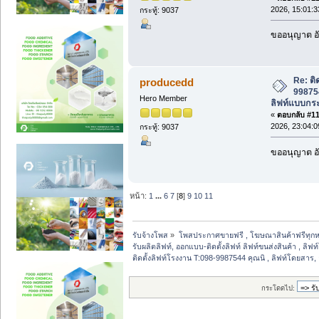
2026, 15:01:3
กระทู้: 9037
ขออนุญาต อั
Re: ติ
producedd
998754
Hero Member
ลิฟท์แบบกระ
«
ตอบกลับ #119
2026, 23:04:0
กระทู้: 9037
ขออนุญาต อั
หน้า:
1
...
6
7
[
8
]
9
10
11
รับจ้างโพส
»
โพสประกาศขายฟรี , โฆษณาสินค้าฟรีทุกห
รับผลิตลิฟท์, ออกแบบ-ติดตั้งลิฟท์ ลิฟท์ขนส่งสินค้า , ลิฟ
ติดตั้งลิฟท์โรงงาน T:098-9987544 คุณนิ , ลิฟท์โดยสาร,
กระโดดไป: