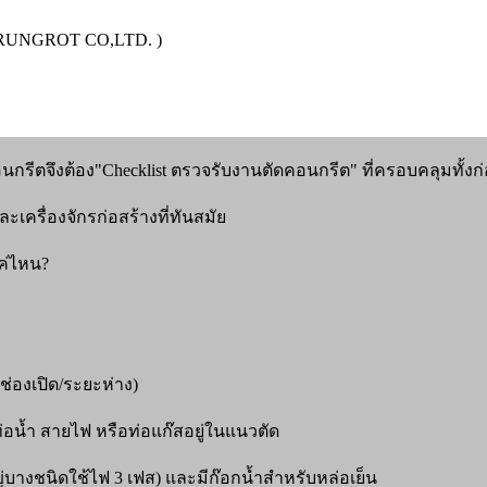
KAIRUNGROT CO,LTD. )
กรีตจึงต้อง"Checklist ตรวจรับงานตัดคอนกรีต" ที่ครอบคลุมทั้ง
ครื่องจักรก่อสร้างที่ทันสมัย
แค่ไหน?
่องเปิด/ระยะห่าง)
อน้ำ สายไฟ หรือท่อแก๊สอยู่ในแนวตัด
หญ่บางชนิดใช้ไฟ 3 เฟส) และมีก๊อกน้ำสำหรับหล่อเย็น