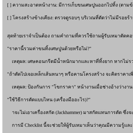
[ ] ความสะอาดหน้างาน: มีการเก็บขนเศษปูนออกไปทิ้ง (ตามข้
[ ] โครงสร้างข้างเคียง: ตรวจดูรอบๆ บริเวณที่ตัดว่าไม่มีรอยร้
สุดท้ายเราจำเป็นต้อง ถามคำถามที่ควรใช้ถามผู้รับเหมาตัดคอ
"ราคานี้รวมค่าขนทิ้งเศษปูนด้วยหรือไม่?"
เหตุผล: เศษคอนกรีตมีน้ำหนักมากและหาที่ทิ้งยาก หากไม่รวม
"ถ้าตัดไปเจอเหล็กเส้นหนาๆ หรือคานโครงสร้าง จะคิดราคาเพิ
เหตุผล: ป้องกันการ "โขกราคา" หน้างานเมื่อช่างอ้างว่างานย
"ใช้วิธีการตัดแบบไหน (เครื่องมืออะไร)?"
าจะไม่เอาเครื่องสกัด (Jackhammer) มาสกัดแทนการตัด ซึ่งจ
การมี Checklist นี้จะช่วยให้ผู้รับเหมาเห็นว่าคุณมีความรู้แ