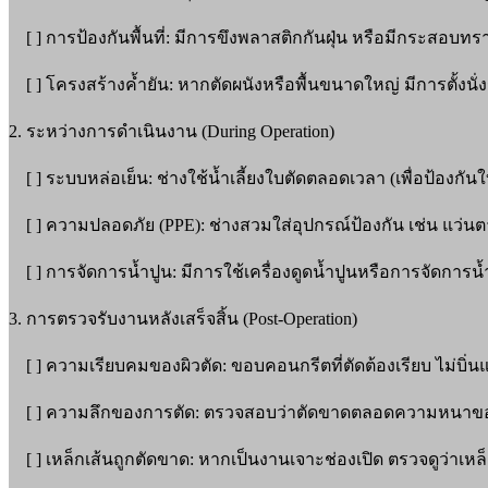
[ ] การป้องกันพื้นที่: มีการขึงพลาสติกกันฝุ่น หรือมีกระสอบทรายก
[ ] โครงสร้างค้ำยัน: หากตัดผนังหรือพื้นขนาดใหญ่ มีการตั้งนั่
2. ระหว่างการดำเนินงาน (During Operation)
[ ] ระบบหล่อเย็น: ช่างใช้น้ำเลี้ยงใบตัดตลอดเวลา (เพื่อป้องกั
[ ] ความปลอดภัย (PPE): ช่างสวมใส่อุปกรณ์ป้องกัน เช่น แว่นตานิ
[ ] การจัดการน้ำปูน: มีการใช้เครื่องดูดน้ำปูนหรือการจัดการน้ำไม
3. การตรวจรับงานหลังเสร็จสิ้น (Post-Operation)
[ ] ความเรียบคมของผิวตัด: ขอบคอนกรีตที่ตัดต้องเรียบ ไม่บิ่นแต
[ ] ความลึกของการตัด: ตรวจสอบว่าตัดขาดตลอดความหนาของ
[ ] เหล็กเส้นถูกตัดขาด: หากเป็นงานเจาะช่องเปิด ตรวจดูว่าเหล็