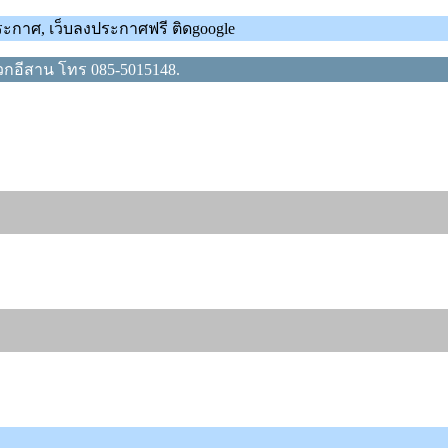
ะกาศ, เว็บลงประกาศฟรี ติดgoogle
กอีสาน โทร 085-5015148.