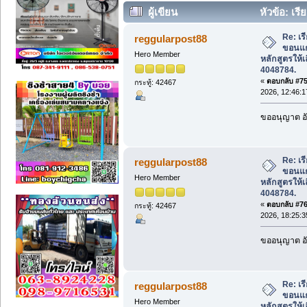
ผู้เขียน
หัวข้อ: เร
ให้เลือกหลากหลาย T:084-4048784. (อ่าน
Re: เ
reggularpost88
ขอนแก่
Hero Member
หลักสูตรให้
4048784.
«
ตอบกลับ #75 
กระทู้: 42467
2026, 12:46:1
ขออนุญาต อั
Re: เ
reggularpost88
ขอนแก่
Hero Member
หลักสูตรให้
4048784.
«
ตอบกลับ #76 
กระทู้: 42467
2026, 18:25:3
ขออนุญาต อั
Re: เ
reggularpost88
ขอนแก่
Hero Member
หลักสูตรให้