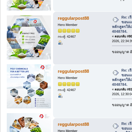
Re: เ
reggularpost88
ขอนแก่
Hero Member
หลักสูตรให้
4048784.
«
ตอบกลับ #80 
กระทู้: 42467
2026, 22:34:3
ขออนุญาต อั
Re: เ
reggularpost88
ขอนแก่
Hero Member
หลักสูตรให้
4048784.
«
ตอบกลับ #81 
กระทู้: 42467
2026, 12:30:0
ขออนุญาต อั
Re: เ
reggularpost88
ขอนแก่
Hero Member