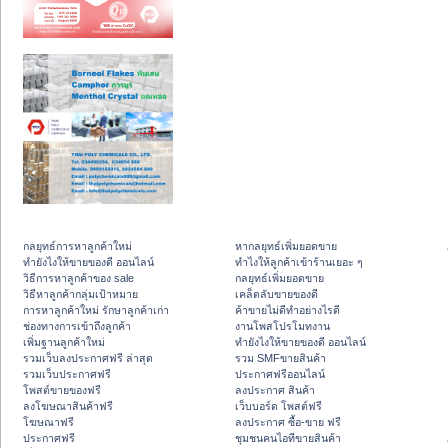
กลยุทธ์การหาลูกค้าใหม่
หากลยุทธ์เพิ่มยอดขาย
ทํายังไงให้ขายของดี ออนไลน์
ทําไงให้ลูกค้าเข้าร้านเยอะ ๆ
วิธีการหาลูกค้าของ sale
กลยุทธ์เพิ่มยอดขาย
วิธีหาลูกค้ากลุ่มเป้าหมาย
เคล็ดลับขายของดี
การหาลูกค้าใหม่ รักษาลูกค้าเก่า
ค้าขายไม่ดีทำอย่างไรดี
ช่องทางการเข้าถึงลูกค้า
งานโพสโปรโมทงาน
เพิ่มฐานลูกค้าใหม่
ทํายังไงให้ขายของดี ออนไลน์
รวมเว็บลงประกาศฟรี ล่าสุด
รวม SMFขายสินค้า
รวมเว็บประกาศฟรี
ประกาศฟรีออนไลน์
โพสต์ขายของฟรี
ลงประกาศ สินค้า
ลงโฆษณาสินค้าฟรี
เว็บบอร์ด โพสต์ฟรี
โฆษณาฟรี
ลงประกาศ ซื้อ-ขาย ฟรี
ประกาศฟรี
ชุมชนคนไอทีขายสินค้า