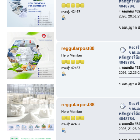
หลักสูตรให้
4048784.
«
ตอบกลับ #82 
กระทู้: 42467
2026, 20:51:2
ขออนุญาต อั
Re: เ
reggularpost88
ขอนแก่
Hero Member
หลักสูตรให้
4048784.
«
ตอบกลับ #83 
กระทู้: 42467
2026, 12:23:0
ขออนุญาต อั
Re: เ
reggularpost88
ขอนแก่
Hero Member
หลักสูตรให้
4048784.
«
ตอบกลับ #84 
กระทู้: 42467
2026, 21:26:2