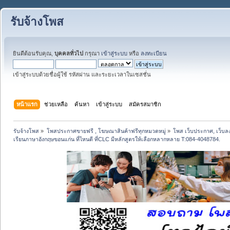
รับจ้างโพส
ยินดีต้อนรับคุณ,
บุคคลทั่วไป
กรุณา
เข้าสู่ระบบ
หรือ
ลงทะเบียน
เข้าสู่ระบบด้วยชื่อผู้ใช้ รหัสผ่าน และระยะเวลาในเซสชั่น
หน้าแรก
ช่วยเหลือ
ค้นหา
เข้าสู่ระบบ
สมัครสมาชิก
รับจ้างโพส
»
โพสประกาศขายฟรี , โฆษณาสินค้าฟรีทุกหมวดหมู่
»
โพส เว็บประกาศ, เว็บล
เรียนภาษาอังกฤษขอนแก่น ที่ไหนดี ที่CLC มีหลักสูตรให้เลือกหลากหลาย T:084-4048784.