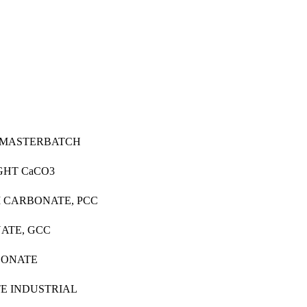
E MASTERBATCH
IGHT CaCO3
UM CARBONATE, PCC
NATE, GCC
RBONATE
TE INDUSTRIAL