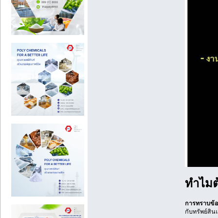
ทำไมต
การทราบข้อมู
กับทรัพย์สิ