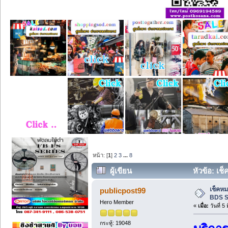
หน้า: [
1
]
2
3
...
8
ผู้เขียน
หัวข้อ: เช
เช็คห
publicpost99
BDS S
Hero Member
«
เมื่อ:
วันที่ 5
กระทู้: 19048