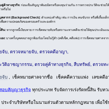
ู่ค้าทางธุรกิจ
: ก่อนเซ็นสัญญาพันธมิตรหรือลงทุนร่วมกัน การตรวจประวัติจะช่วยให้
วหรือไม่
กบุคลากร (Background Check)
: ตำแหน่งสำคัญ เช่น การเงิน คนขับรถ หรือพี่เลี้ยง
ดเพื่อความปลอดภัยของครอบครัวและองค์กร
้สิน:
หากลูกหนี้เงียบหาย การเช็คหมายจับหรือสถานะทางคดีจะช่วยให้คุณประเมินแนว
เอง:
บางครั้งบุคคลอาจถูกฟ้องร้องโดยไม่รู้ตัว (คดีเช็ค, คดีแพ่ง) การเช็คหมายศาลจากชื่
ยจับ, ตรวจหมายจับ, ตรวจคดีอาญา,
วัติอาชญากรรม, ตรวจคู่ค้าทางธุรกิจ, สืบทรัพย์, ตรวจท
ยจับ
, เช็คหมายศาลจากชื่อ เช็คคดีความแพ่ง เลขคดี
สอบสัญญาธุรกิจ
ทุกประเภท รับจัดการเร่งรัดหนี้สิน รับทวง
 ประจำบริษัทหรือในนามส่วนตัวตามหลักกฎหมาย เพื่อใช้บั