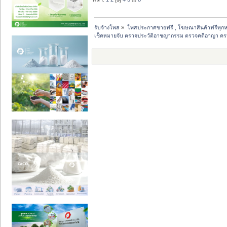
รับจ้างโพส
»
โพสประกาศขายฟรี , โฆษณาสินค้าฟรีทุกห
เช็คหมายจับ ตรวจประวัติอาชญากรรม ตรวจคดีอาญา คร