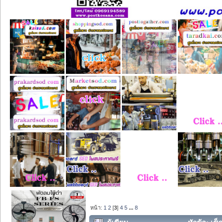
หน้า:
1
2
[
3
]
4
5
...
8