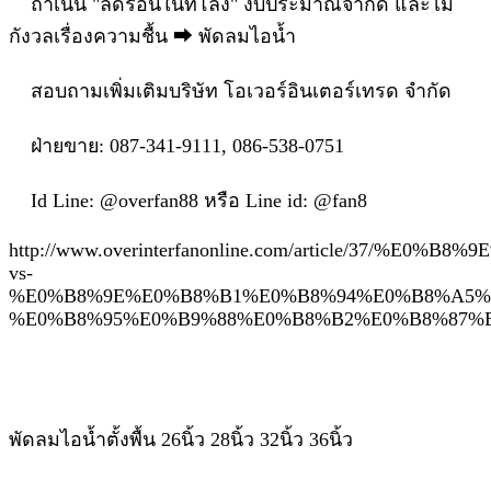
ถ้าเน้น "ลดร้อนในที่โล่ง" งบประมาณจำกัด และไม่
กังวลเรื่องความชื้น ⮕ พัดลมไอน้ำ
สอบถามเพิ่มเติมบริษัท โอเวอร์อินเตอร์เทรด จํากัด
ฝ่ายขาย: 087-341-9111, 086-538-0751
Id Line: @overfan88 หรือ Line id: @fan8
http://www.overinterfanonline.com/articl
vs-
%E0%B8%9E%E0%B8%B1%E0%B8%94%E0%B8%A5%
%E0%B8%95%E0%B9%88%E0%B8%B2%E0%B8%87%
พัดลมไอน้ำตั้งพื้น 26นิ้ว 28นิ้ว 32นิ้ว 36นิ้ว