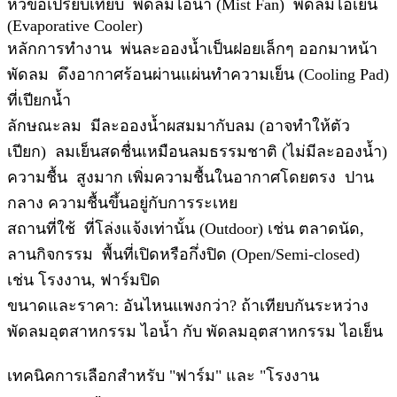
หัวข้อเปรียบเทียบ พัดลมไอน้ำ (Mist Fan) พัดลมไอเย็น
(Evaporative Cooler)
หลักการทำงาน พ่นละอองน้ำเป็นฝอยเล็กๆ ออกมาหน้า
พัดลม ดึงอากาศร้อนผ่านแผ่นทำความเย็น (Cooling Pad)
ที่เปียกน้ำ
ลักษณะลม มีละอองน้ำผสมมากับลม (อาจทำให้ตัว
เปียก) ลมเย็นสดชื่นเหมือนลมธรรมชาติ (ไม่มีละอองน้ำ)
ความชื้น สูงมาก เพิ่มความชื้นในอากาศโดยตรง ปาน
กลาง ความชื้นขึ้นอยู่กับการระเหย
สถานที่ใช้ ที่โล่งแจ้งเท่านั้น (Outdoor) เช่น ตลาดนัด,
ลานกิจกรรม พื้นที่เปิดหรือกึ่งปิด (Open/Semi-closed)
เช่น โรงงาน, ฟาร์มปิด
ขนาดและราคา: อันไหนแพงกว่า? ถ้าเทียบกันระหว่าง
พัดลมอุตสาหกรรม ไอน้ำ กับ พัดลมอุตสาหกรรม ไอเย็น
เทคนิคการเลือกสำหรับ "ฟาร์ม" และ "โรงงาน