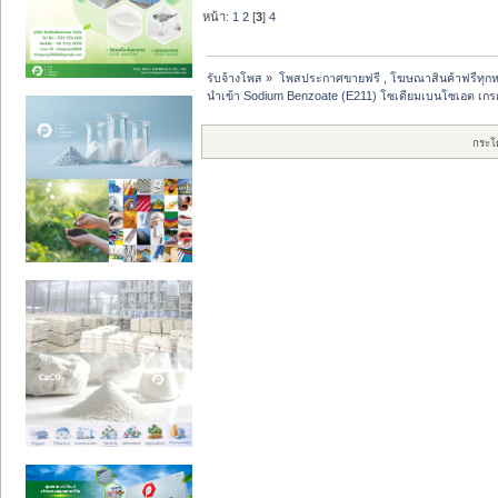
หน้า:
1
2
[
3
]
4
รับจ้างโพส
»
โพสประกาศขายฟรี , โฆษณาสินค้าฟรีทุกห
นำเข้า Sodium Benzoate (E211) โซเดียมเบนโซเอต เก
กระโ