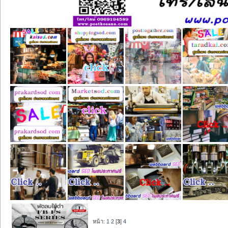
หน้า:
1
2
[
3
]
4