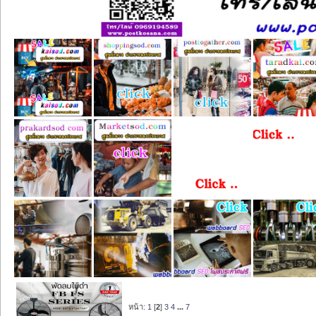
หน้า:
1
[
2
]
3
4
...
7