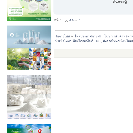
ดันกระทู้
หน้า:
1
[
2
]
3
4
...
7
รับจ้างโพส
»
โพสประกาศขายฟรี , โฆษณาสินค้าฟรีทุกห
นำเข้าไททาเนียมไดออกไซด์ TiO2, ส่งออกไททาเนียมไดออก