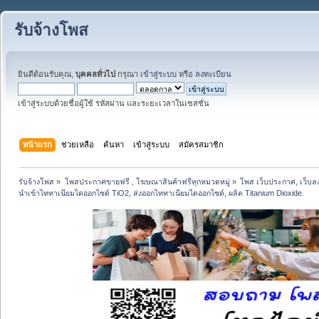
รับจ้างโพส
ยินดีต้อนรับคุณ,
บุคคลทั่วไป
กรุณา
เข้าสู่ระบบ
หรือ
ลงทะเบียน
เข้าสู่ระบบด้วยชื่อผู้ใช้ รหัสผ่าน และระยะเวลาในเซสชั่น
หน้าแรก
ช่วยเหลือ
ค้นหา
เข้าสู่ระบบ
สมัครสมาชิก
รับจ้างโพส
»
โพสประกาศขายฟรี , โฆษณาสินค้าฟรีทุกหมวดหมู่
»
โพส เว็บประกาศ, เว็บล
นำเข้าไททาเนียมไดออกไซด์ TiO2, ส่งออกไททาเนียมไดออกไซด์, ผลิต Titanium Dioxide.