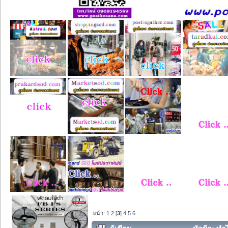
หน้า:
1
2
[
3
]
4
5
6