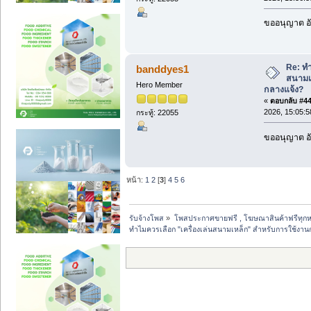
ขออนุญาต อั
Re: ทำ
banddyes1
สนามเ
Hero Member
กลางแจ้ง?
«
ตอบกลับ #44 
2026, 15:05:5
กระทู้: 22055
ขออนุญาต อั
หน้า:
1
2
[
3
]
4
5
6
รับจ้างโพส
»
โพสประกาศขายฟรี , โฆษณาสินค้าฟรีทุกห
ทำไมควรเลือก "เครื่องเล่นสนามเหล็ก" สำหรับการใช้งาน