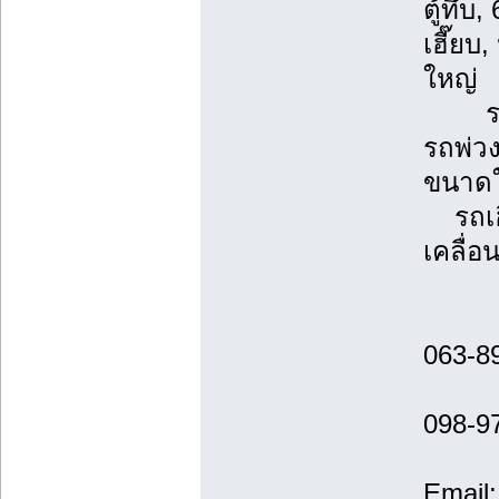
ตู้ทึบ
เฮี๊ย
ใหญ่
รถพ่ว
รถพ่ว
ขนาดใ
รถเฮี
เคลื่อ
063-8
098-9
Email: