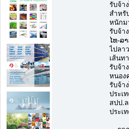
รับจ้
สำหรับ
หนักม
รับจ้า
ໄທ-ລາ
ไปลาว
เส้นทา
รับจ้า
หนองคา
รับจ้า
ประเทศ
สปป.ล
ประเท