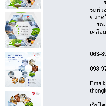
รถพ่ว
รถพ่ว
ขนาดใ
รถเฮี
เคลื่อ
063-8
098-9
Email:
thong
เว็บไซ