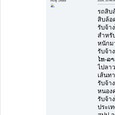
2026, 10:46:0
กระทู้: 14569
รถสิบล
สิบล้อ
รับจ้
สำหรับ
หนักม
รับจ้า
ໄທ-ລາ
ไปลาว
เส้นทา
รับจ้า
หนองคา
รับจ้า
ประเทศ
สปป.ล