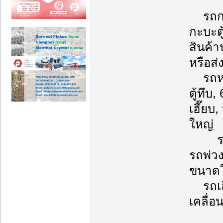
รถกระ
กะบะตู
สินค้
หรือส่
รถหกล้
ตู้ทึบ
เฮี๊ย
ใหญ่
รถพ่ว
รถพ่ว
ขนาดใ
รถเฮี
เคลื่อ