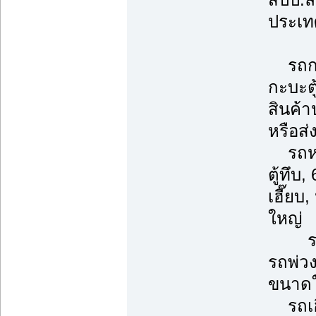
ประเท
รถกระ
กะบะตู
สินค้
หรือส่
รถหกล้
ตู้ทึบ
เฮี๊ย
ใหญ่
รถพ่ว
รถพ่ว
ขนาดใ
รถเฮี