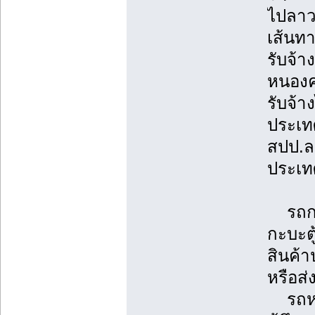
ไปลาว
เส้นทา
รับจ้า
หนองคา
รับจ้า
ประเทศ
สปป.ล
ประเท
รถกระ
กะบะตู
สินค้
หรือส่
รถหกล้