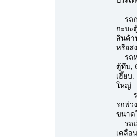
ประเท
รถกระ
กะบะตู
สินค้
หรือส่
รถหกล้
ตู้ทึบ
เฮี๊ย
ใหญ่
รถพ่ว
รถพ่ว
ขนาดใ
รถเฮี
เคลื่อ