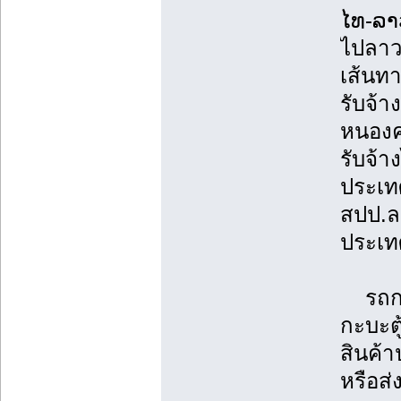
ໄທ-ລາ
ไปลาว
เส้นทา
รับจ้า
หนองคา
รับจ้า
ประเทศ
สปป.ล
ประเท
รถกระ
กะบะตู
สินค้
หรือส่