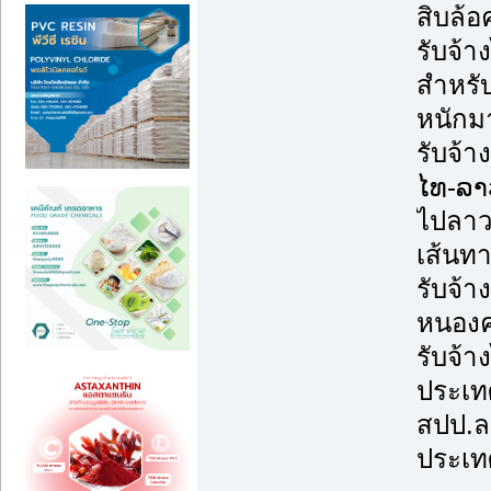
สิบล้อ
รับจ้
สำหรับ
หนักม
รับจ้า
ໄທ-ລາ
ไปลาว
เส้นทา
รับจ้า
หนองคา
รับจ้า
ประเทศ
สปป.ล
ประเท