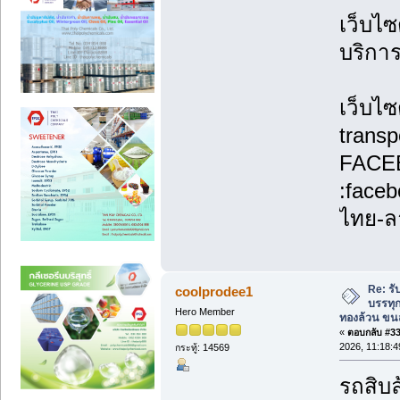
เว็บไซ
บริกา
เว็บไซ
transp
FACE
:face
ไทย-ล
Re: รั
coolprodee1
บรรทุก
Hero Member
ทองล้วน ขนส
«
ตอบกลับ #33 
2026, 11:18:4
กระทู้: 14569
รถสิบล