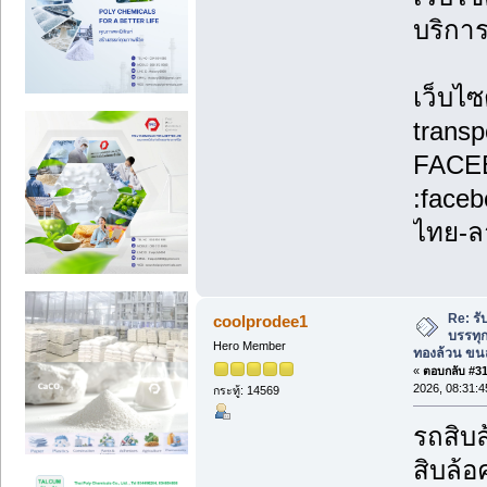
บริกา
เว็บไซ
transp
FACE
:face
ไทย-ล
Re: รั
coolprodee1
บรรทุก
Hero Member
ทองล้วน ขนส
«
ตอบกลับ #31 
2026, 08:31:4
กระทู้: 14569
รถสิบล
สิบล้อ