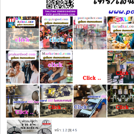
หน้า:
1
2
[
3
]
4
5