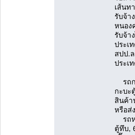
เส้นทา
รับจ้า
หนองคา
รับจ้า
ประเทศ
สปป.ล
ประเท
รถกระ
กะบะตู
สินค้
หรือส่
รถหกล้
ตู้ทึบ