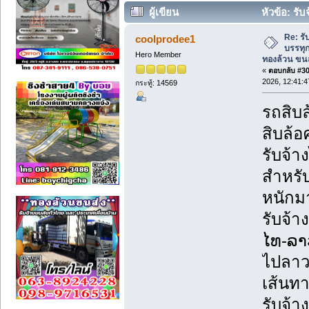
ผู้เขียน
หัวข้อ: รั
ทองล้วน ขนส่ง รับจ้างส่งของไปลาว (อ่าน
Re: รั
coolprodee1
บรรทุก
Hero Member
ทองล้วน ขนส
«
ตอบกลับ #30 
2026, 12:41:4
กระทู้: 14569
รถสิบล
สิบล้อ
รับจ้
สำหรับ
หนักม
รับจ้า
ໄທ-ລາ
ไปลาว
เส้นทา
รับจ้า