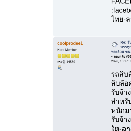
FACE
:face
ไทย-ล
Re: รั
coolprodee1
บรรทุก
Hero Member
ทองล้วน ขนส
«
ตอบกลับ #36 
2026, 13:17:5
กระทู้: 14569
รถสิบล
สิบล้อ
รับจ้
สำหรับ
หนักม
รับจ้า
ໄທ-ລາ