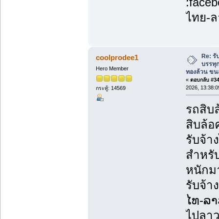
:face
ไทย-ล
Re: รั
coolprodee1
บรรทุก
Hero Member
ทองล้วน ขนส
«
ตอบกลับ #34 
2026, 13:38:0
กระทู้: 14569
รถสิบล
สิบล้อ
รับจ้
สำหรับ
หนักม
รับจ้า
ໄທ-ລາ
ไปลาว