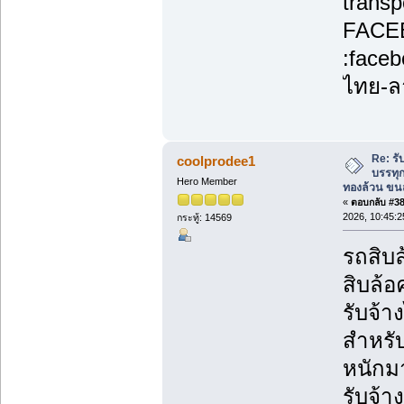
transp
FACE
:face
ไทย-ล
Re: รั
coolprodee1
บรรทุก
Hero Member
ทองล้วน ขนส
«
ตอบกลับ #38 
2026, 10:45:2
กระทู้: 14569
รถสิบล
สิบล้อ
รับจ้
สำหรับ
หนักม
รับจ้า