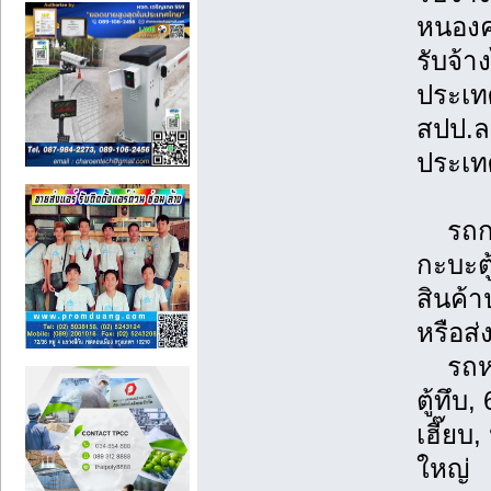
หนองคา
รับจ้า
ประเทศ
สปป.ล
ประเท
รถกระ
กะบะตู
สินค้
หรือส่
รถหกล้
ตู้ทึบ
เฮี๊ย
ใหญ่