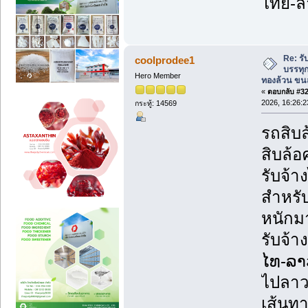
ไทย-ล
Re: รั
coolprodee1
บรรทุก
Hero Member
ทองล้วน ขนส
«
ตอบกลับ #32 
2026, 16:26:2
กระทู้: 14569
รถสิบล
สิบล้อ
รับจ้
สำหรับ
หนักม
รับจ้า
ໄທ-ລາ
ไปลาว
เส้นทา