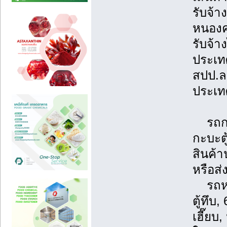
รับจ้า
หนองคา
รับจ้า
ประเทศ
สปป.ล
ประเท
รถกระ
กะบะตู
สินค้
หรือส่
รถหกล้
ตู้ทึบ
เฮี๊ย