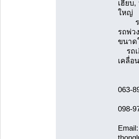
เฮี๊ย
ใหญ่
รถพ่ว
รถพ่ว
ขนาดใ
รถเฮี
เคลื่อ
063-8
098-9
Email:
thong