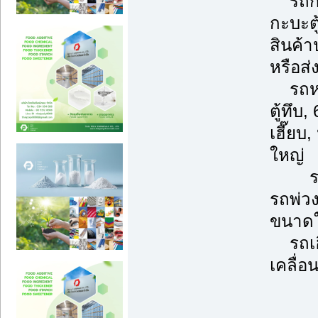
รถกระ
กะบะตู
สินค้
หรือส่
รถหกล้
ตู้ทึบ
เฮี๊ย
ใหญ่
รถพ่ว
รถพ่ว
ขนาดใ
รถเฮี
เคลื่อ