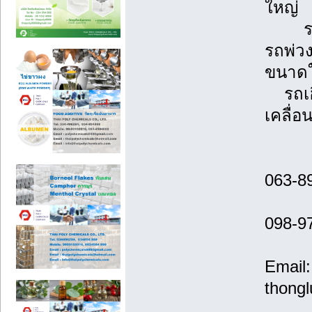
ใหญ่
รถพ่ว
รถพ่ว
ขนาดใ
รถเฮี
เคลื่อ
063-8
098-9
Email:
thong