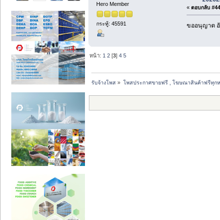
Hero Member
«
ตอบกลับ #44 
กระทู้: 45591
ขออนุญาต อั
หน้า:
1
2
[
3
]
4
5
รับจ้างโพส
»
โพสประกาศขายฟรี , โฆษณาสินค้าฟรีทุกห