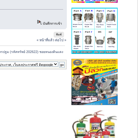
บันทึกการเข้า
พิมพ์
« หน้าที่แล้ว
ต่อไป »
องนครปฐม (รหัสทรัพย์ 202622) ซอยหนองดินแดง