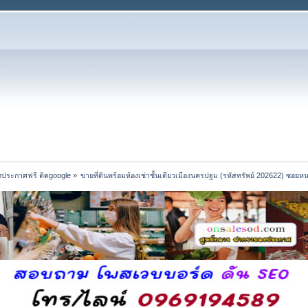
งประกาศฟรี ติดgoogle
»
ขายที่ดินพร้อมห้องเช่าชั้นเดียวเมืองนครปฐม (รหัสทรัพย์ 202622) ซอย