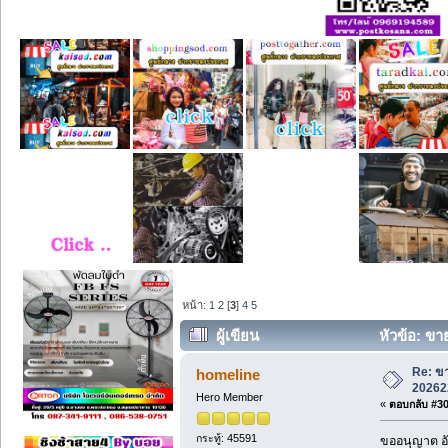
หน้า:
1
2
[
3
]
4
5
ผู้เขียน
หัวข้อ: ขา
Re: ขา
homeline
20262
Hero Member
«
ตอบกลับ #30 
กระทู้: 45591
ขออนุญาต อั