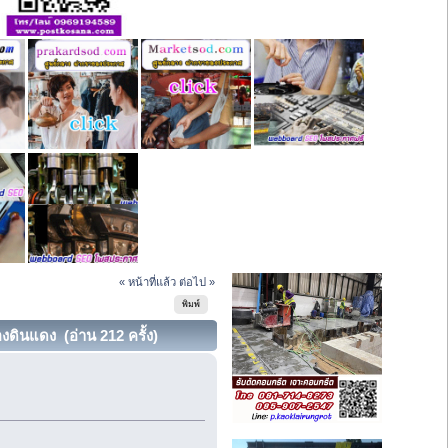
« หน้าที่แล้ว
ต่อไป »
พิมพ์
งดินแดง (อ่าน 212 ครั้ง)